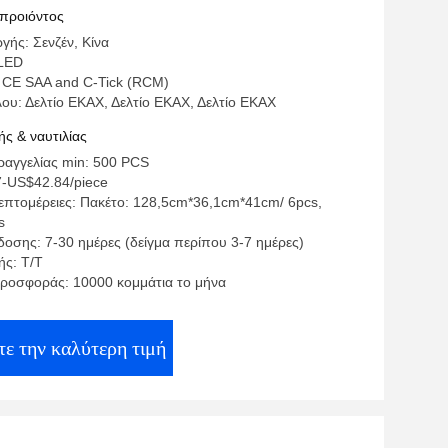
 προιόντος
γής: Σενζέν, Κίνα
LED
 CE SAA and C-Tick (RCM)
ου: Δελτίο ΕΚΑΧ, Δελτίο ΕΚΑΧ, Δελτίο ΕΚΑΧ
ς & ναυτιλίας
αγγελίας min: 500 PCS
7-US$42.84/piece
επτομέρειες: Πακέτο: 128,5cm*36,1cm*41cm/ 6pcs,
s
οσης: 7-30 ημέρες (δείγμα περίπου 3-7 ημέρες)
ς: Τ/Τ
ροσφοράς: 10000 κομμάτια το μήνα
ε την καλύτερη τιμή