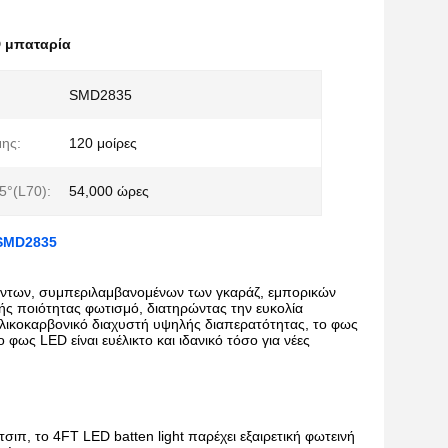
 μπαταρία
SMD2835
ης:
120 μοίρες
°(L70):
54,000 ώρες
 SMD2835
άλλοντων, συμπεριλαμβανομένων των γκαράζ, εμπορικών
ής ποιότητας φωτισμό, διατηρώντας την ευκολία
λικοκαρβονικό διαχυστή υψηλής διαπερατότητας, το φως
ως LED είναι ευέλικτο και ιδανικό τόσο για νέες
π, το 4FT LED batten light παρέχει εξαιρετική φωτεινή