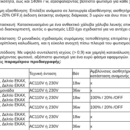
κότητα, έως και 140lm / w, εξασφαλίζοντας βέλτιστο φωτισμό για κάθε
η εξασθένηση: Επιλέξτε ανάμεσα σε λειτουργία εξασθένησης αισθητήρ
20% OFF,ή έκδοση έκτακτης ανάγκης διάρκειας 3 ωρών και άνω που τ
ατασκευή: Κατασκευασμένο με ένα ανθεκτικό χάλυβα χάλυβα λευκής επι
ό διασκορπιστή, αυτός ο φωτισμός LED έχει σχεδιαστεί για να αντέχει
τάσταση: Ο μοναδικός σχεδιασμός συρόμενης τοποθέτησης επιτρέπει 
περίπλοκη καλωδίωση, και η εύκολα ανοιχτή πίσω πλευρά του φωτισμο
Απόδοση: Με υψηλό συντελεστή ισχύος (> 0,9) και χαμηλή κατανάλωση 
αρέχοντας φωτεινό, αξιόπιστο φωτισμό για ένα ευρύ φάσμα εφαρμογών.
ες παραμέτρου προδιαγραφής:
Αμβλύνσεις αισθητήρ
Τεχνική ένταση
Βάτ
κατάσταση αναμονής
, Δελτίο ΕΚΑΧ,
AC110V ή 230V
18w
x
, Δελτίο ΕΚΑΧ
 μονάδα
AC110V ή 230V
36w
x
, Δελτίο ΕΚΑΧ,
AC110V ή 230V
18w
100% / 20% /OFF
, Δελτίο ΕΚΑΧ
, Δελτίο ΕΚΑΧ,
AC110V ή 230V
36w
100% / 20% /OFF
, Δελτίο ΕΚΑΧ,
AC110V ή 230V
18w
x
, Δελτίο ΕΚΑΧ
, Δελτίο ΕΚΑΧ,
AC110V ή 230V
36w
x