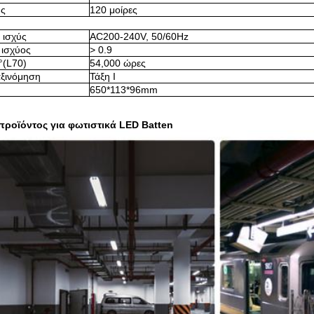
ης
120 μοίρες
 ισχύς
AC200-240V, 50/60Hz
 ισχύος
> 0.9
(L70)
54,000 ώρες
αξινόμηση
Τάξη Ι
650*113*96mm
ροϊόντος για φωτιστικά LED Batten