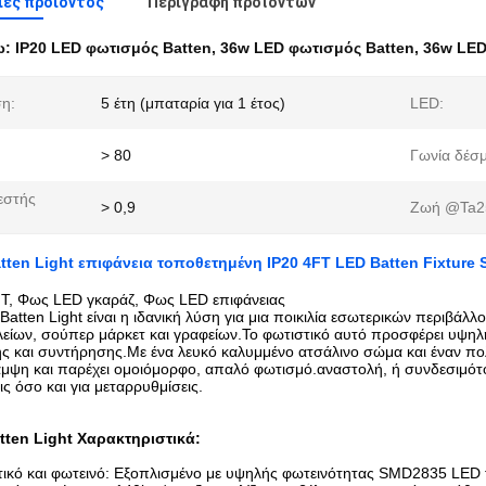
ες προιόντος
Περιγραφή προϊόντων
ω:
IP20 LED φωτισμός Batten
,
36w LED φωτισμός Batten
,
36w LED
η:
5 έτη (μπαταρία για 1 έτος)
LED:
> 80
Γωνία δέσμ
εστής
> 0,9
Ζωή @Ta25
tten Light επιφάνεια τοποθετημένη IP20 4FT LED Batten Fixture
T, Φως LED γκαράζ, Φως LED επιφάνειας
Batten Light είναι η ιδανική λύση για μια ποικιλία εσωτερικών περιβ
είων, σούπερ μάρκετ και γραφείων.Το φωτιστικό αυτό προσφέρει υψηλ
ς και συντήρησης.Με ένα λευκό καλυμμένο ατσάλινο σώμα και έναν πο
άμψη και παρέχει ομοιόμορφο, απαλό φωτισμό.αναστολή, ή συνδεσιμότο φ
ς όσο και για μεταρρυθμίσεις.
tten Light Χαρακτηριστικά:
ικό και φωτεινό: Εξοπλισμένο με υψηλής φωτεινότητας SMD2835 LED τσι