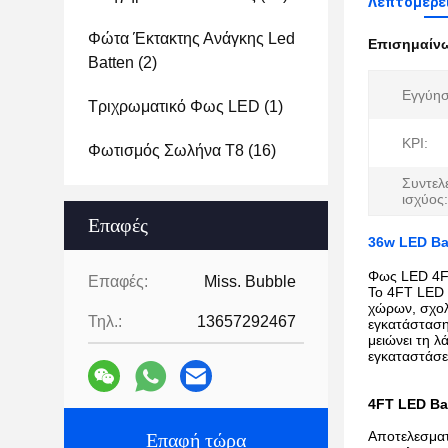
Λεπτομέρει
Φώτα Έκτακτης Ανάγκης Led
Επισημαίν
Batten
(2)
Εγγύησ
Τριχρωματικό Φως LED
(1)
ΚΡΙ:
Φωτισμός Σωλήνα T8
(16)
Συντελ
ισχύος:
Επαφές
36w LED Ba
Φως LED 4F
Επαφές:
Miss. Bubble
Το 4FT LED 
χώρων, σχολ
Τηλ.:
13657292467
εγκατάσταση
μειώνει τη λ
εγκαταστάσει
4FT LED Ba
Αποτελεσματ
Επαφή τώρα