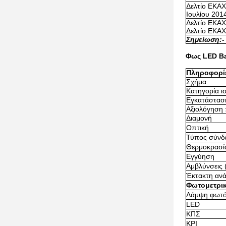
Δελτίο ΕΚΑΧ
Ιουλίου 201
Δελτίο ΕΚΑΧ
Δελτίο ΕΚΑΧ
Σημείωση:
-
Φως LED Ba
Πληροφορίε
Σχήμα
Κατηγορία ι
Εγκατάστασ
Αξιολόγηση
Διαμονή
Οπτική
Τύπος σύνδ
Θερμοκρασία
Εγγύηση
Αμβλύνσεις 
Έκτακτη ανά
Φωτομετρι
Λάμψη φωτ
LED
ΚΠΣ
ΚΡΙ