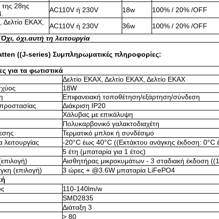
 της 28ης
AC110V ή 230V
18w
100% / 20% /OFF
4.
, Δελτίο ΕΚΑΧ,
AC110V ή 230V
36w
100% / 20% /OFF
 Όχι, όχι.
αυτή τη λειτουργία
tten ((J-series) Συμπληρωματικές πληροφορίες:
ς για τα φωτιστικά
Δελτίο ΕΚΑΧ, Δελτίο ΕΚΑΧ, Δελτίο ΕΚΑΧ
σχύος
18W
η
Επιφανειακή τοποθέτηση/εξάρτηση/σύνδεση
 προστασίας
Διάκριση IP20
Χάλυβας με επικάλυψη
Πολυκαρβονικό γαλακτοδιαχέτη
εσης
Τερματικό μπλοκ ή συνδέσιμο
 λειτουργίας
-20°C έως 40°C ((Εκτάκτου ανάγκης έκδοση: 0°C 
5 έτη (μπαταρία για 1 έτος)
(επιλογή)
Αισθητήρας μικροκυμάτων - 3 σταδιακή έκδοση (
γκη (επιλογή)
3 ώρες + @3.6W μπαταρία LiFePO4
κή
ός
110-140lm/w
SMD2835
Διάταξη 3
> 80