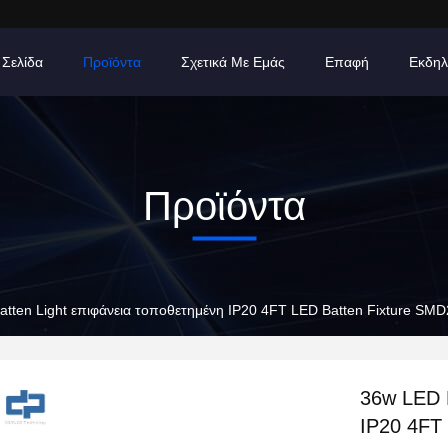
 Σελίδα
Προϊόντα
Σχετικά Με Εμάς
Επαφή
Εκδηλ
Προϊόντα
tten Light επιφάνεια τοποθετημένη IP20 4FT LED Batten Fixture SM
36w LED B
IP20 4FT