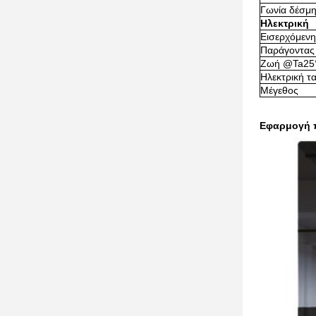
Γωνία δέσμ
Ηλεκτρική
Εισερχόμενη
Παράγοντας
Ζωή @Ta25°
Ηλεκτρική τ
Μέγεθος
Εφαρμογή π