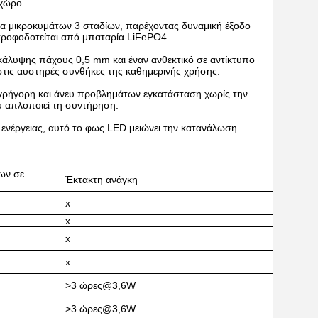
 χώρο.
α μικροκυμάτων 3 σταδίων, παρέχοντας δυναμική έξοδο
ροφοδοτείται από μπαταρία LiFePO4.
κάλυψης πάχους 0,5 mm και έναν ανθεκτικό σε αντίκτυπο
 στις αυστηρές συνθήκες της καθημερινής χρήσης.
γρήγορη και άνευ προβλημάτων εγκατάσταση χωρίς την
ύ απλοποιεί τη συντήρηση.
ενέργειας, αυτό το φως LED μειώνει την κατανάλωση
ων σε
Έκτακτη ανάγκη
x
x
x
x
>3 ώρες@3,6W
>3 ώρες@3,6W