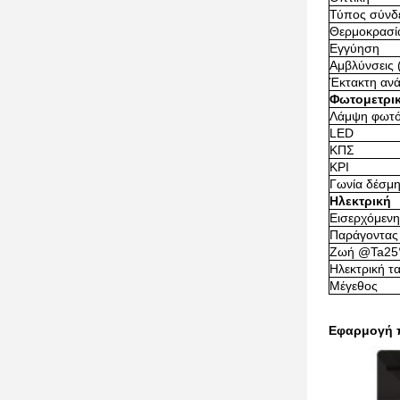
Τύπος σύνδ
Θερμοκρασία
Εγγύηση
Αμβλύνσεις 
Έκτακτη ανά
Φωτομετρι
Λάμψη φωτ
LED
ΚΠΣ
ΚΡΙ
Γωνία δέσμ
Ηλεκτρική
Εισερχόμενη
Παράγοντας
Ζωή @Ta25°
Ηλεκτρική τ
Μέγεθος
Εφαρμογή π