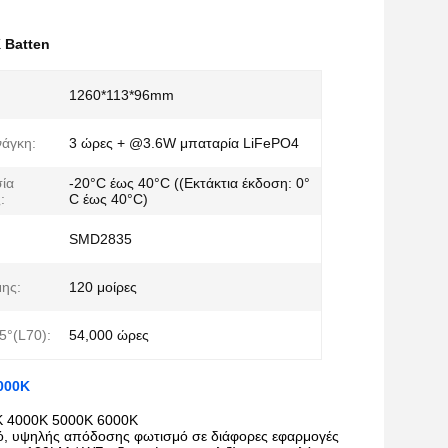
 Batten
1260*113*96mm
νάγκη:
3 ώρες + @3.6W μπαταρία LiFePO4
ία
-20°C έως 40°C ((Εκτάκτια έκδοση: 0°
:
C έως 40°C)
SMD2835
ης:
120 μοίρες
°(L70):
54,000 ώρες
000K
0K 4000K 5000K 6000K
τικό, υψηλής απόδοσης φωτισμό σε διάφορες εφαρμογές