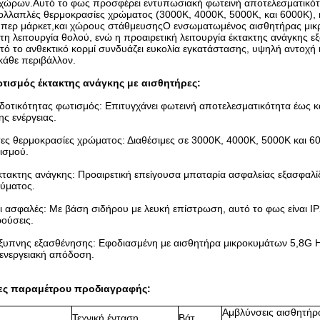
χώρων.Αυτό το φως προσφέρει εντυπωσιακή φωτεινή αποτελεσματικότη
πολλαπλές θερμοκρασίες χρώματος (3000K, 4000K, 5000K, και 6000K), κ
ύπερ μάρκετ,και χώρους στάθμευσηςΟ ενσωματωμένος αισθητήρας μικρ
 τη λειτουργία θολού, ενώ η προαιρετική λειτουργία έκτακτης ανάγκης 
τό το ανθεκτικό κορμί συνδυάζει ευκολία εγκατάστασης, υψηλή αντοχή
κάθε περιβάλλον.
τισμός έκτακτης ανάγκης με αισθητήρες:
οτικότητας φωτισμός: Επιτυγχάνει φωτεινή αποτελεσματικότητα έως κ
ς ενέργειας.
ες θερμοκρασίες χρώματος: Διαθέσιμες σε 3000K, 4000K, 5000K και 6000
ισμού.
έκτακτης ανάγκης: Προαιρετική επείγουσα μπαταρία ασφαλείας εξασφαλίζ
ύματος.
αι ασφαλές: Με βάση σιδήρου με λευκή επίστρωση, αυτό το φως είναι IP
ρούσεις.
έξυπνης εξασθένησης: Εφοδιασμένη με αισθητήρα μικροκυμάτων 5,8G
 ενεργειακή απόδοση.
ες παραμέτρου προδιαγραφής:
Αμβλύνσεις αισθητήρ
Τεχνική ένταση
Βάτ