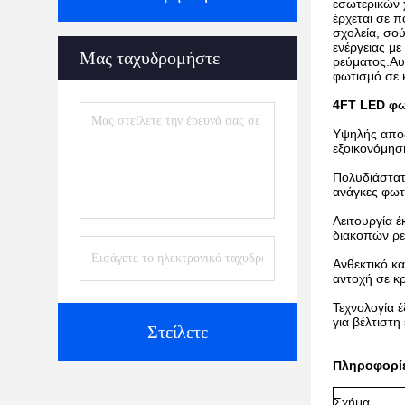
εσωτερικών 
έρχεται σε 
σχολεία, σο
ενέργειας με
Μας ταχυδρομήστε
ρεύματος.Αυ
φωτισμό σε 
4FT LED φω
Υψηλής αποδ
εξοικονόμηση
Πολυδιάστατ
ανάγκες φωτ
Λειτουργία 
διακοπών ρε
Ανθεκτικό κ
αντοχή σε κ
Τεχνολογία 
για βέλτιστη
Στείλετε
Πληροφορί
Σχήμα