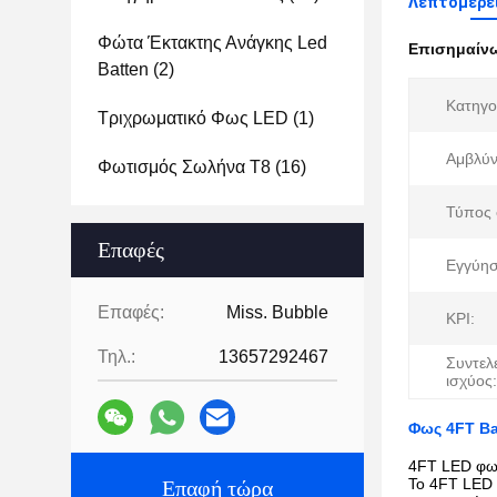
Λεπτομέρει
Φώτα Έκτακτης Ανάγκης Led
Επισημαίν
Batten
(2)
Κατηγο
Τριχρωματικό Φως LED
(1)
Αμβλύν
Φωτισμός Σωλήνα T8
(16)
Τύπος 
Επαφές
Εγγύησ
Επαφές:
Miss. Bubble
ΚΡΙ:
Τηλ.:
13657292467
Συντελ
ισχύος:
Φως 4FT Ba
4FT LED φωτ
Το 4FT LED 
Επαφή τώρα