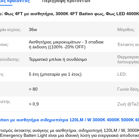
ες προιόντος
Περιγραφή προϊόντων
ω:
Φως 4FT με αισθητήρα
,
3000K 4FT Batten φως
,
Φως LED 4000K
ρία ισχύος:
36w
Μέγεθος:
Αισθητήρας μικροκυμάτων - 3 σταδιακ
σεις:
Έκτακτη α
ή έκδοση ((100% -20% OFF)
Θερμοκρασ
σύνδεσης:
Τερματικό μπλοκ ή συνδέσιμο
λειτουργίας
η:
5 έτη (μπαταρία για 1 έτος)
LED:
> 80
Γωνία δέσμ
εστής
> 0,9
Ζωή @Ta25
tten με αισθητήρα σιδηροπέτρα 120LM / W 3000K 4000K 5000K 6
ισμός έκτακτης ανάγκης με αισθητήρα, σιδηροπηγή 120LM / W, 300
Emergency Batten Light είναι μια ιδανική λύση για ενεργειακά αποδο