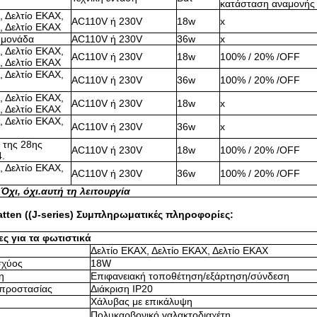
κατάσταση αναμονής
, Δελτίο ΕΚΑΧ,
AC110V ή 230V
18w
x
, Δελτίο ΕΚΑΧ
 μονάδα
AC110V ή 230V
36w
x
, Δελτίο ΕΚΑΧ,
AC110V ή 230V
18w
100% / 20% /OFF
, Δελτίο ΕΚΑΧ
, Δελτίο ΕΚΑΧ,
AC110V ή 230V
36w
100% / 20% /OFF
, Δελτίο ΕΚΑΧ,
AC110V ή 230V
18w
x
, Δελτίο ΕΚΑΧ
, Δελτίο ΕΚΑΧ,
AC110V ή 230V
36w
x
 της 28ης
AC110V ή 230V
18w
100% / 20% /OFF
4.
, Δελτίο ΕΚΑΧ,
AC110V ή 230V
36w
100% / 20% /OFF
 Όχι, όχι.
αυτή τη λειτουργία
tten ((J-series) Συμπληρωματικές πληροφορίες:
ς για τα φωτιστικά
Δελτίο ΕΚΑΧ, Δελτίο ΕΚΑΧ, Δελτίο ΕΚΑΧ
σχύος
18W
η
Επιφανειακή τοποθέτηση/εξάρτηση/σύνδεση
 προστασίας
Διάκριση IP20
Χάλυβας με επικάλυψη
Πολυκαρβονικό γαλακτοδιαχέτη