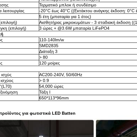
εσης
Τερματικό μπλοκ ή συνδέσιμο
 λειτουργίας
-20°C έως 40°C ((Εκτάκτου ανάγκης έκδοση: 0°C 
5 έτη (μπαταρία για 1 έτος)
(επιλογή)
Αισθητήρας μικροκυμάτων - 3 σταδιακή έκδοση (
γκη (επιλογή)
3 ώρες + @3.6W μπαταρία LiFePO4
κή
ός
110-140lm/w
SMD2835
Διάταξη 3
> 80
ης
120 μοίρες
 ισχύς
AC200-240V, 50/60Hz
 ισχύος
> 0.9
(L70)
54,000 ώρες
αξινόμηση
Τάξη Ι
650*113*96mm
ροϊόντος για φωτιστικά LED Batten