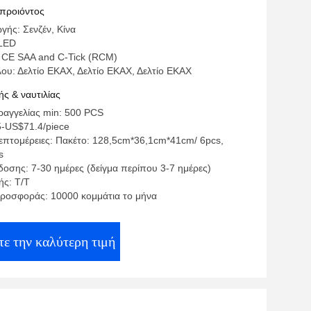
 προιόντος
γής: Σενζέν, Κίνα
LED
 CE SAA and C-Tick (RCM)
ου: Δελτίο ΕΚΑΧ, Δελτίο ΕΚΑΧ, Δελτίο ΕΚΑΧ
ς & ναυτιλίας
αγγελίας min: 500 PCS
5-US$71.4/piece
επτομέρειες: Πακέτο: 128,5cm*36,1cm*41cm/ 6pcs,
s
οσης: 7-30 ημέρες (δείγμα περίπου 3-7 ημέρες)
ς: Τ/Τ
ροσφοράς: 10000 κομμάτια το μήνα
ε την καλύτερη τιμή