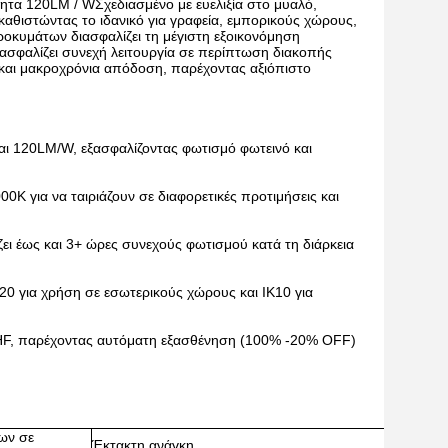
τα 120LM / WΣχεδιασμένο με ευελιξία στο μυαλό,
αθιστώντας το ιδανικό για γραφεία, εμπορικούς χώρους,
οκυμάτων διασφαλίζει τη μέγιστη εξοικονόμηση
εξασφαλίζει συνεχή λειτουργία σε περίπτωση διακοπής
 και μακροχρόνια απόδοση, παρέχοντας αξιόπιστο
αι 120LM/W, εξασφαλίζοντας φωτισμό φωτεινό και
K για να ταιριάζουν σε διαφορετικές προτιμήσεις και
ει έως και 3+ ώρες συνεχούς φωτισμού κατά τη διάρκεια
20 για χρήση σε εσωτερικούς χώρους και IK10 για
 HF, παρέχοντας αυτόματη εξασθένηση (100% -20% OFF)
ων σε
Έκτακτη ανάγκη