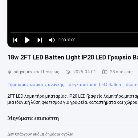
Loaded
:
0%
0:00
/
0:00
Play
Play
Play
Mute
Current
Duration
next
next
18w 2FT LED Batten Light IP20 LED Γραφείο B
Time
οδηγημένο batten φως
2025-04-01
23 απόψεις
#
φωτισμός έκτακτης ανάγκης
#
Εγκατάσταση LED Batten
#
φωτι
2FT LED λαμπτήρα μπαταρίας, IP20 LED Γραφείο λαμπτήρα μπαταρί
μια ιδανική λύση φωτισμού για γραφεία, καταστήματα και χώρους
Μηνύματα επισκέπτη
Δεν υπάρχουν ακόμη δημόσια σχόλια