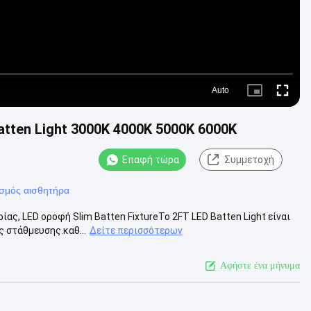
Auto
Picture-
Fullscre
in-
Picture
atten Light 3000K 4000K 5000K 6000K
Επαφή τώρα
Συμμετοχή
σμός αισθητήρα
ας, LED οροφή Slim Batten FixtureΤο 2FT LED Batten Light είναι
 στάθμευσης.καθ...
Δείτε περισσότερων
Αφήστε ένα μήνυμα