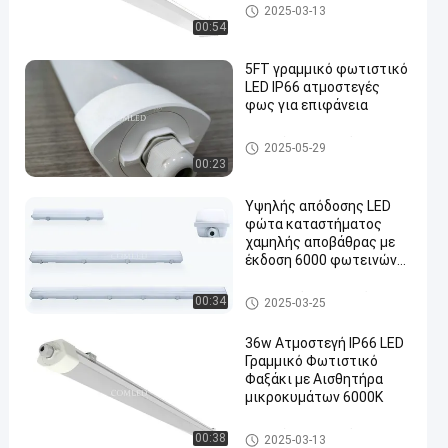
Εγκατάσταση LED Batten
2025-03-13
00:54
5FT γραμμικό φωτιστικό
LED IP66 ατμοστεγές
φως για επιφάνεια
en
Ελαφρύ φωτιστικό LED
2025-05-29
00:23
Υψηλής απόδοσης LED
φώτα καταστήματος
χαμηλής αποβάθρας με
έκδοση 6000 φωτεινών
για βιομηχανικά
εργαστήρια και εμπορική
Ανθεκτικό σε καιρικά φαινόμ
00:34
2025-03-25
αποθήκευση, ανθεκτικά
ενα
και με βαθμολογία IP65
36w Ατμοστεγή IP66 LED
Γραμμικό Φωτιστικό
Φαξάκι με Αισθητήρα
μικροκυμάτων 6000K
Ελαφρύ φωτιστικό LED
00:38
2025-03-13