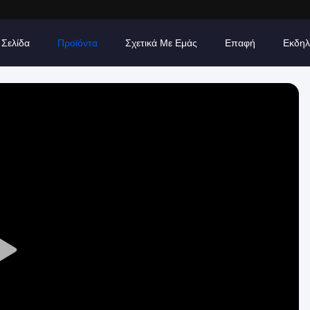
 Σελίδα
Προϊόντα
Σχετικά Με Εμάς
Επαφή
Εκδηλ
Play
Video