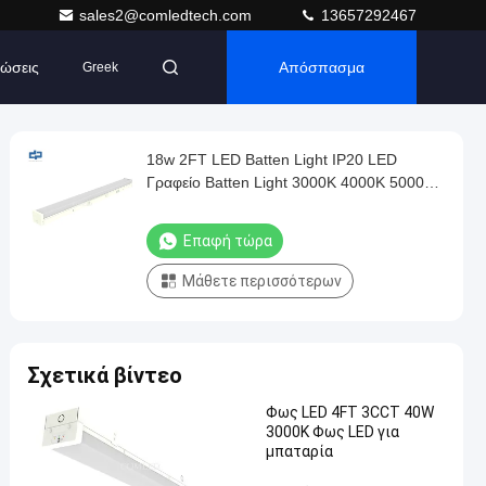
sales2@comledtech.com
13657292467
ώσεις
Απόσπασμα
Greek
18w 2FT LED Batten Light IP20 LED
Γραφείο Batten Light 3000K 4000K 5000K
6000K
Επαφή τώρα
Μάθετε περισσότερων
Σχετικά βίντεο
Φως LED 4FT 3CCT 40W
3000K Φως LED για
μπαταρία