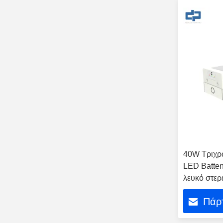
40W Τριχρ
LED Batten
λευκό στε
Πάρτ