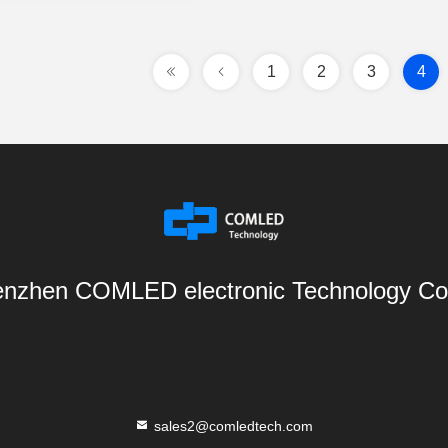
1
2
3
4
nzhen COMLED electronic Technology Co.
sales2@comledtech.com