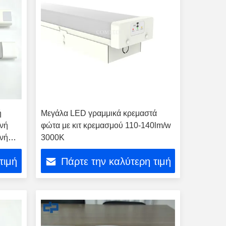
ή
Μεγάλα LED γραμμικά κρεμαστά
ινή
φώτα με κιτ κρεμασμού 110-140lm/w
ινή
3000K
ινή
τιμή
Πάρτε την καλύτερη τιμή