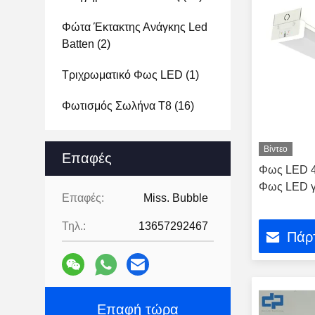
Φώτα Έκτακτης Ανάγκης Led
Batten
(2)
Τριχρωματικό Φως LED
(1)
Φωτισμός Σωλήνα T8
(16)
Βίντεο
Επαφές
Φως LED 
Φως LED γ
Επαφές:
Miss. Bubble
Τηλ.:
13657292467
Πάρτ
Επαφή τώρα