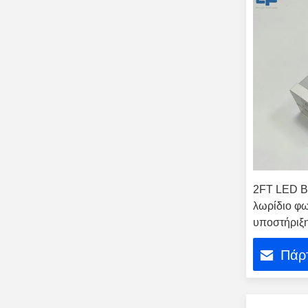
2FT LED Ba
λωρίδιο φω
υποστήριξ
Πάρτ