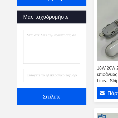
Μας ταχυδρομήστε
18W 20W 2
επιφάνεια
Linear Stri
Πάρτ
Στείλετε