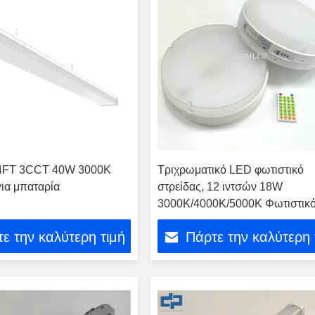
4FT 3CCT 40W 3000K
Τριχρωματικό LED φωτιστικό
ια μπαταρία
στρείδας, 12 ιντσών 18W
3000K/4000K/5000K Φωτιστικό
σκληρό σύρμα, Υπερ λεπτός
ε την καλύτερη τιμή
Πάρτε την καλύτερη 
στρογγυλός λευκός λαμπτήρας 
κρεβατοκάμαρα της κουζίνας