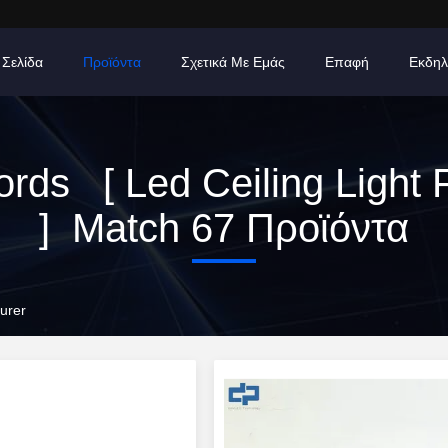
 Σελίδα
Προϊόντα
Σχετικά Με Εμάς
Επαφή
Εκδηλ
rds [ Led Ceiling Light F
] Match 67 Προϊόντα
turer