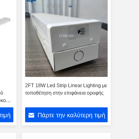
2FT 18W Led Strip Linear Lighting με
μό
τοποθέτηση στην επιφάνεια οροφής
ύκολη
τιμή
Πάρτε την καλύτερη τιμή