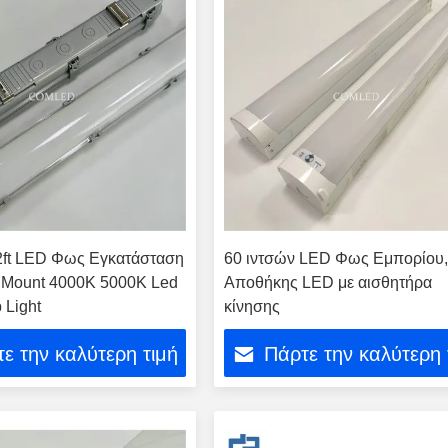
ft LED Φως Εγκατάσταση
60 ιντσών LED Φως Εμπορίου
ς Mount 4000K 5000K Led
Αποθήκης LED με αισθητήρα
p Light
κίνησης
ε την καλύτερη τιμή
Πάρτε την καλύτερη 