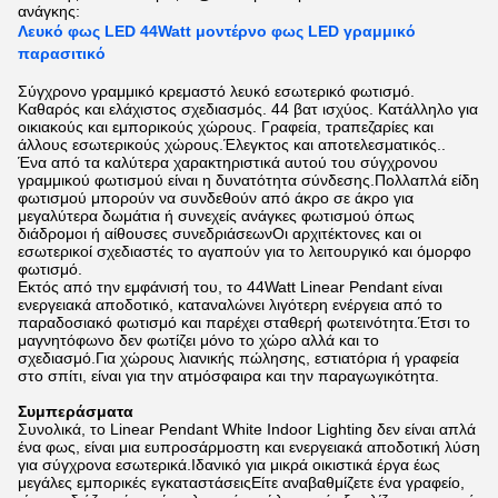
ανάγκης:
Λευκό φως LED 44Watt μοντέρνο φως LED γραμμικό
παρασιτικό
Σύγχρονο γραμμικό κρεμαστό λευκό εσωτερικό φωτισμό.
Καθαρός και ελάχιστος σχεδιασμός. 44 βατ ισχύος. Κατάλληλο για
οικιακούς και εμπορικούς χώρους. Γραφεία, τραπεζαρίες και
άλλους εσωτερικούς χώρους.Έλεγκτος και αποτελεσματικός..
Ένα από τα καλύτερα χαρακτηριστικά αυτού του σύγχρονου
γραμμικού φωτισμού είναι η δυνατότητα σύνδεσης.Πολλαπλά είδη
φωτισμού μπορούν να συνδεθούν από άκρο σε άκρο για
μεγαλύτερα δωμάτια ή συνεχείς ανάγκες φωτισμού όπως
διάδρομοι ή αίθουσες συνεδριάσεωνΟι αρχιτέκτονες και οι
εσωτερικοί σχεδιαστές το αγαπούν για το λειτουργικό και όμορφο
φωτισμό.
Εκτός από την εμφάνισή του, το 44Watt Linear Pendant είναι
ενεργειακά αποδοτικό, καταναλώνει λιγότερη ενέργεια από το
παραδοσιακό φωτισμό και παρέχει σταθερή φωτεινότητα.Έτσι το
μαγνητόφωνο δεν φωτίζει μόνο το χώρο αλλά και το
σχεδιασμό.Για χώρους λιανικής πώλησης, εστιατόρια ή γραφεία
στο σπίτι, είναι για την ατμόσφαιρα και την παραγωγικότητα.
Συμπεράσματα
Συνολικά, το Linear Pendant White Indoor Lighting δεν είναι απλά
ένα φως, είναι μια ευπροσάρμοστη και ενεργειακά αποδοτική λύση
για σύγχρονα εσωτερικά.Ιδανικό για μικρά οικιστικά έργα έως
μεγάλες εμπορικές εγκαταστάσειςΕίτε αναβαθμίζετε ένα γραφείο,