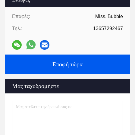
Επαφές:
Miss. Bubble
Τηλ.:
13657292467
Επαφή τώρα
Μας ταχυδρομήστε