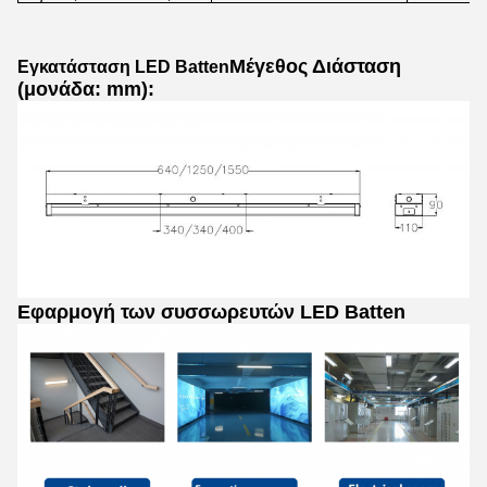
Μέγεθος Διάσταση
Εγκατάσταση LED Batten
(μονάδα: mm):
Εφαρμογή των συσσωρευτών LED Batten