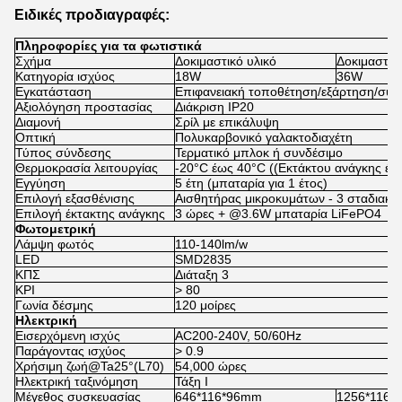
Ειδικές προδιαγραφές:
Πληροφορίες για τα φωτιστικά
Σχήμα
Δοκιμαστικό υλικό
Δοκιμαστικ
Κατηγορία ισχύος
18W
36W
Εγκατάσταση
Επιφανειακή τοποθέτηση/εξάρτηση/σύν
Αξιολόγηση προστασίας
Διάκριση IP20
Διαμονή
Σρίλ με επικάλυψη
Οπτική
Πολυκαρβονικό γαλακτοδιαχέτη
Τύπος σύνδεσης
Τερματικό μπλοκ ή συνδέσιμο
Θερμοκρασία λειτουργίας
-20°C έως 40°C ((Εκτάκτου ανάγκης έκ
Εγγύηση
5 έτη (μπαταρία για 1 έτος)
Επιλογή εξασθένισης
Αισθητήρας μικροκυμάτων - 3 σταδιακ
Επιλογή έκτακτης ανάγκης
3 ώρες + @3.6W μπαταρία LiFePO4
Φωτομετρική
Λάμψη φωτός
110-140lm/w
LED
SMD2835
ΚΠΣ
Διάταξη 3
ΚΡΙ
> 80
Γωνία δέσμης
120 μοίρες
Ηλεκτρική
Εισερχόμενη ισχύς
AC200-240V, 50/60Hz
Παράγοντας ισχύος
> 0.9
Χρήσιμη ζωή@Ta25°(L70)
54,000 ώρες
Ηλεκτρική ταξινόμηση
Τάξη Ι
Μέγεθος συσκευασίας
646*116*96mm
1256*116*