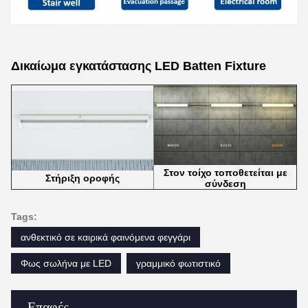
Δικαίωμα εγκατάστασης LED Batten Fixture
Στον τοίχο τοποθετείται με
Στήριξη οροφής
σύνδεση
Tags:
ανθεκτικό σε καιρικά φαινόμενα φεγγάρι
Φως σωλήνα με LED
γραμμικό φωτιστικό
Επαφές