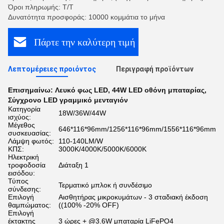
Όροι πληρωμής: Τ/Τ
Δυνατότητα προσφοράς: 10000 κομμάτια το μήνα
Πάρτε την καλύτερη τιμή
Λεπτομέρειες προιόντος
Περιγραφή προϊόντων
Επισημαίνω:
Λευκό φως LED
,
44W LED οθόνη μπαταρίας
,
Σύγχρονο LED γραμμικό μενταγιόν
Κατηγορία
18W/36W/44W
ισχύος:
Μέγεθος
646*116*96mm/1256*116*96mm/1556*116*96mm
συσκευασίας:
Λάμψη φωτός:
110-140LM/W
ΚΠΣ:
3000K/4000K/5000K/6000K
Ηλεκτρική
τροφοδοσία
Διάταξη 1
εισόδου:
Τύπος
Τερματικό μπλοκ ή συνδέσιμο
σύνδεσης:
Επιλογή
Αισθητήρας μικροκυμάτων - 3 σταδιακή έκδοση
θαμπώματος:
((100% -20% OFF)
Επιλογή
έκτακτης
3 ώρες + @3.6W μπαταρία LiFePO4