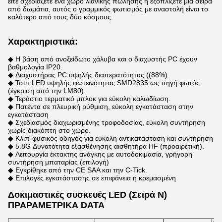
είτε σχεδιάζετε ένα χώρο λιανικής πώλησης ή εξοπλίζετε μια σειρά
από δωμάτια, αυτός ο γραμμικός φωτισμός με αναστολή είναι το
καλύτερο από τους δύο κόσμους.
Χαρακτηριστικά:
◆ Η βάση από ανοξείδωτο χάλυβα και ο διαχυστής PC έχουν
βαθμολογία IP20.
◆ Διαχυστήρας PC υψηλής διαπερατότητας ((88%).
◆ Τσιπ LED υψηλής φωτεινότητας SMD2835 ως πηγή φωτός
(έγκριση από την LM80).
◆ Τεράστιο τερματικό μπλοκ για εύκολη καλωδίωση.
◆ Πατέντα σε πλευρική ρύθμιση, εύκολη εγκατάσταση στην
εγκατάσταση
◆ Σχεδιασμός διαχωρισμένης τροφοδοσίας, εύκολη συντήρηση
χωρίς διακόπτη στο χώρο.
◆ Κλιπ-φυσικός οδηγός για εύκολη αντικατάσταση και συντήρηση
◆ 5.8G Δυνατότητα εξασθένησης αισθητήρα HF (προαιρετική).
◆ Λειτουργία έκτακτης ανάγκης με αυτοδοκιμασία, γρήγορη
συντήρηση μπαταρίας (επιλογή)
◆ Εγκρίθηκε από την CE SAA και την C-Tick.
◆ Επιλογές εγκατάστασης σε επιφάνεια ή κρεμασμένη
Δοκιμαστικές συσκευές LED (Σειρά N)
ΠΡΑΡΑΜΕΤΡΙΚΑ DATA