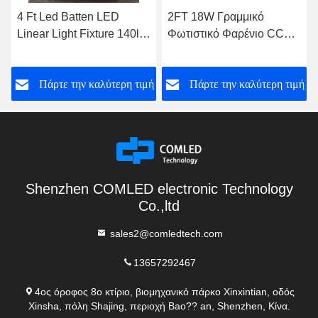
4 Ft Led Batten LED
2FT 18W Γραμμικό
Linear Light Fixture 140lm
Φωτιστικό Φαρένιο CCT
/ W Εμπορικό Για Γραφείο
2800K Εμπορικό
Γραμμικό Κρεμασμένο
ή
Πάρτε την καλύτερη τιμή
Πάρτε την καλύτερη τιμή
Φωτισμό
Shenzhen COMLED electronic Technology
Co.,ltd
sales2@comledtech.com
13657292467
4ος όροφος 8ο κτίριο, βιομηχανικό πάρκο Xinxintian, οδός
Xinsha, πόλη Shajing, περιοχή Bao?? an, Shenzhen, Κίνα.