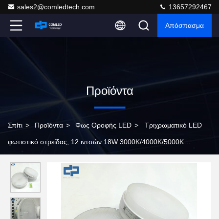
sales2@comledtech.com
13657292467
Απόσπασμα
Προϊόντα
Σπίτι
>
Προϊόντα
>
Φως Οροφής LED
>
Τριχρωματικό LED
φωτιστικό στρείδας, 12 ιντσών 18W 3000K/4000K/5000K
Φωτιστικό με σκληρό σύρμα, Υπερ λεπτός στρογγυλός λευκός
λαμπτήρας για το κρεβατοκάμαρα της κουζίνας