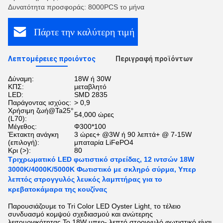
Δυνατότητα προσφοράς: 8000PCS το μήνα
Πάρτε την καλύτερη τιμή
Λεπτομέρειες προιόντος
Περιγραφή προϊόντων
Δύναμη:
18W ή 30W
ΚΠΣ:
μεταβλητό
LED:
SMD 2835
Παράγοντας ισχύος:
> 0,9
Χρήσιμη ζωή@Ta25°
54,000 ώρες
(L70):
Μέγεθος:
Φ300*100
Έκτακτη ανάγκη
3 ώρες+ @3W ή 90 λεπτά+ @ 7-15W
(επιλογή):
μπαταρία LiFePO4
Κρι (>):
80
Τριχρωματικό LED φωτιστικό στρείδας, 12 ιντσών 18W
3000K/4000K/5000K Φωτιστικό με σκληρό σύρμα, Υπερ
λεπτός στρογγυλός λευκός λαμπτήρας για το
κρεβατοκάμαρα της κουζίνας
Παρουσιάζουμε το Tri Color LED Oyster Light, το τέλειο
συνδυασμό κομψού σχεδιασμού και ανώτερης
λειτουργικότητας.Το 18W υπερ- λεπτό στρογγυλό φωτιστικό είναι