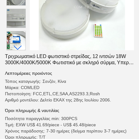
Τριχρωματικό LED φωτιστικό στρείδας, 12 ιντσών 18W
3000K/4000K/5000K Φωτιστικό με σκληρό σύρμα, Υπερ
λεπτός στρογγυλός λευκός λαμπτήρας για το
Λεπτομέρειες προιόντος
κρεβατοκάμαρα της κουζίνας
Τόπος καταγωγής: Σενζέν, Κίνα
Μάρκα: COMLED
Πιστοποίηση: FCC,ETL,CE,SAA,AS2293.3,Rosh
Αριθμό μοντέλου: Δελτίο ΕΚΑΧ της 28ης Ιουλίου 2006.
Όροι πληρωμής & ναυτιλίας
Ποσότητα παραγγελίας min: 300PCS
Τιμή: EXW US$ 41.69/piece - US$ 45.48/piece
Χρόνος παράδοσης: 7-30 ημέρες (δείγμα περίπου 3-7 ημέρες)
Όροι πληρωμής: Τ/Τ