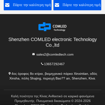
ή
Πάρτε την καλύτερη τιμή
Πάρτε την καλύτερη τιμή
Shenzhen COMLED electronic Technology
Co.,ltd
sales2@comledtech.com
13657292467
4ος όροφος 8ο κτίριο, βιομηχανικό πάρκο Xinxintian, οδός
Xinsha, πόλη Shajing, περιοχή Bao?? an, Shenzhen, Κίνα.
Καλή ποιότητα της Κίνας Ανθεκτικό σε καιρικά φαινόμενα
Προμηθευτής. Πνευματικά δικαιώματα © 2024-2026