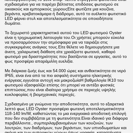
σχεδιασμένο για να παρέχει βέλτιστες επιδόσεις φωτισμού σε
οικιακούς και εμπορικούς χώρουςΕίτε φωτίζετε μια κουζίνα,
βεράντα, κρεβατοκάμαρα ή διάδρομο, αυτό το ευέλικτο φωτιστικό
LED φέρνει στυλ και αποτελεσματικότητα σε οποιοδήποτε
δωμάτιο.
Το ξεχωριστό χαρακτηριστικό αυτού του LED φωτισμού Oyster
είναι η τριχρωματική λειτουργία του.Οι χρήστες μπορούν εύκολα
να προσαρμόσουν την ατμόσφαιρα για να ταιριάζει στις
συγκεκριμένες ανάγκες τους.Είτε θέλετε να δημιουργήσετε μια
άνετη, χαλαρωτική διάθεση είτε χρειάζεστε φωτεινό, καθαρό
φωτισμό για δραστηριότητες που βασίζονται σε εργασίες, αυτό το
φως προσφέρει απαράμιλλη ευελιξία.
Με διάρκεια ζωής έως και 54.000 ώρες και ανθεκτικότητα σε νερό
IP65, είναι ένα από τα πιο ασφαλή συστήματα ηλεκτρικής
ενέργειας.εγγυάται αντοχή και μακροζωίαΗ βαθμολογία IK10 του
φωτισμού εξασφαλίζει επίσης ότι μπορεί να αντέξει φυσικές
επιπτώσεις,που είναι ιδιαίτερα χρήσιμο σε περιοχές υψηλής
κυκλοφορίας ή βιομηχανικές περιοχές.
Σχεδιασμένο με γνώμονα την αποδοτικότητα, αυτό το εξαιρετικά
λεπτό φως LED Oyster προσφέρει φωτεινή αποτελεσματικότητα
118-140 lm/W, καθιστώντας το μια ενεργειακά αποδοτική επιλογή
που δεν συμβιβάζεται με τη φωτεινότητα.Είναι ιδανικό για διάφορα
περιβάλλοντα., συμπεριλαμβανομένων των κουζινών, των
λουτρών, των διαδρόμων, των βεράντων, των υπνοδωματίων και
ακόμη και των εμπορικών χώρων όπως γραφεία, καταστήματα