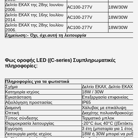
Δελτίο ΕΚΑΧ της 28ης Ιουνίου
AC100-277V
18W/30W
2006.
Δελτίο ΕΚΑΧ της 16ης Ιουλίου
AC100-277V
18W/30W
2014.
Δελτίο ΕΚΑΧ της 28ης Ιουλίου
AC100-277V
18W/30W
2006.
Σημείωση:
- Όχι, όχι.
αυτή τη λειτουργία
Φως οροφής LED ((C-series) Συμπληρωματικές
πληροφορίες:
Πληροφορίες για τα φωτιστικά
Σχήμα
Δελτίο ΕΚΑΧ, Δελτίο ΕΚΑΧ, 
Κατηγορία ισχύος
18W / 30W
Εγκατάσταση
Επεξεργασία επιφανείας
Αξιολόγηση προστασίας
IP65
Διαμονή
Χάλυβας με επικάλυψη
Οπτική
Διαχέτης πολυανθρακούχου
Τύπος σύνδεσης
Τερματικό μπλοκ
Θερμοκρασία λειτουργίας
-20°C έως 40°C ((Εκτάκτως 
Εγγύηση
3 έτη (μπαταρία για 1 έτος)
Λειτουργία μισής ισχύος
18W ή 30W μπορεί να ρυθμισ