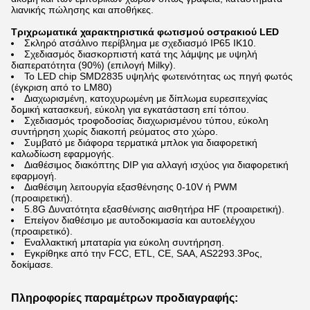
λιανικής πώλησης και αποθήκες.
Τριχρωματικά χαρακτηριστικά φωτισμού οστρακιού LED
Σκληρό ατσάλινο περίβλημα με σχεδιασμό IP65 IK10.
Σχεδιασμός διασκορπιστή κατά της λάμψης με υψηλή
διαπερατότητα (90%) (επιλογή Milky).
Το LED chip SMD2835 υψηλής φωτεινότητας ως πηγή φωτός
(έγκριση από το LM80)
Διαχωρισμένη, κατοχυρωμένη με δίπλωμα ευρεσιτεχνίας
δομική κατασκευή, εύκολη για εγκατάσταση επί τόπου.
Σχεδιασμός τροφοδοσίας διαχωρισμένου τύπου, εύκολη
συντήρηση χωρίς διακοπή ρεύματος στο χώρο.
Συμβατό με διάφορα τερματικά μπλοκ για διαφορετική
καλωδίωση εφαρμογής.
Διαθέσιμος διακόπτης DIP για αλλαγή ισχύος για διαφορετική
εφαρμογή.
Διαθέσιμη λειτουργία εξασθένησης 0-10V ή PWM
(προαιρετική).
5.8G Δυνατότητα εξασθένισης αισθητήρα HF (προαιρετική).
Επείγον διαθέσιμο με αυτοδοκιμασία και αυτοελέγχου
(προαιρετικό).
Εναλλακτική μπαταρία για εύκολη συντήρηση.
Εγκρίθηκε από την FCC, ETL, CE, SAA, AS2293.3Ρος,
δοκίμασε.
Πληροφορίες παραμέτρων προδιαγραφής: