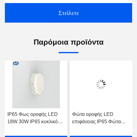
Στείλετε
Παρόμοια προϊόντα
IP65 Φως οροφής LED
Φώτα οροφής LED
18W 30W IP65 κυκλικό
επιφάνειας IP65 Φώτα
φως οροφής AC100V
οροφής LED λευκού
τύπου AC 277V