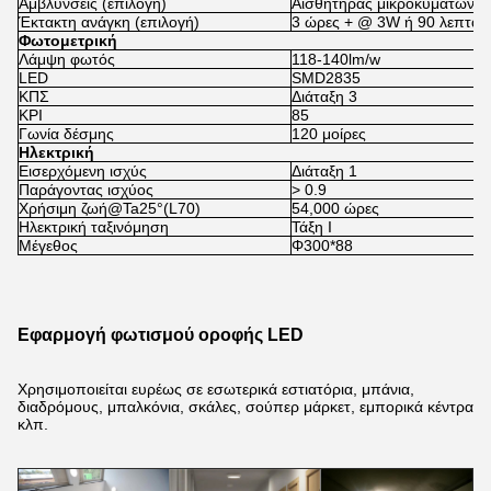
Αμβλύνσεις (επιλογή)
Αισθητήρας μικροκυμάτων -
Έκτακτη ανάγκη (επιλογή)
3 ώρες + @ 3W ή 90 λεπτά 
Φωτομετρική
Λάμψη φωτός
118-140lm/w
LED
SMD2835
ΚΠΣ
Διάταξη 3
ΚΡΙ
85
Γωνία δέσμης
120 μοίρες
Ηλεκτρική
Εισερχόμενη ισχύς
Διάταξη 1
Παράγοντας ισχύος
> 0.9
Χρήσιμη ζωή@Ta25°(L70)
54,000 ώρες
Ηλεκτρική ταξινόμηση
Τάξη Ι
Μέγεθος
Φ300*88
Εφαρμογή φωτισμού οροφής LED
Χρησιμοποιείται ευρέως σε εσωτερικά εστιατόρια, μπάνια,
διαδρόμους, μπαλκόνια, σκάλες, σούπερ μάρκετ, εμπορικά κέντρα
κλπ.