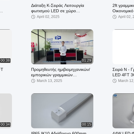
Διάταξη Κ-Σειράς Λειτουργία
2ft γραμμι
φωτισμού LED σε χώρο
Οικονομικό
στάθμευσης με λειτουργία
γρήγορο σ
April 02, 2025
April 02,
α
εξασθένησης αισθητήρα
00:38
01:29
FT
Προμηθευτής ημιβιομηχανικών/
Σειρά N - 
εμπορικών γραμμικών
LED 4FT 3
κό Φως
λαμπτήρων LED
Batten Φωτ
March 13, 2025
March 12
Επιφανεια
00:34
00:15
IP65 IK10 Αδιάβροχο 600mm
44W LED Φω