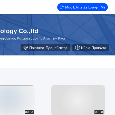
Μας Ελάτε Σε Επαφή Με
logy Co.,ltd
τρεφόμενος Κατασκευαστής Από Την Κίνα
Ποιοτικός Προμηθευτής
Κύρια Προϊόντα
00:23
00:10