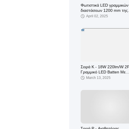
Φωτιστικά LED γραμμικών
διαστάσεων 1200 mm της
σειράς K/L με γρήγορο
April 02, 2025
σχεδιασμό καλωδίωσης γι
εύκολη εγκατάσταση
Σειρά Κ - 18W 220lm/W 2
Γραμμικό LED Batten Με
Αισθητήρα Σε Θερμό Λευ
March 13, 2025
Ημέρας Λευκό
Σειρά P - Αισθητήρας