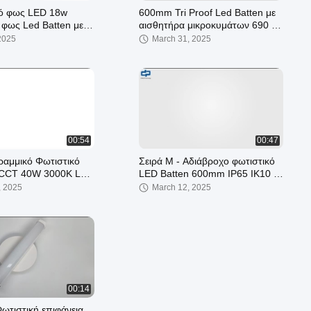
κό φως LED 18w
600mm Tri Proof Led Batten με
 φως Led Batten με
αισθητήρα μικροκυμάτων 690 *
χεδιασμό καλωδίωσης
116 * 92mm
 2025
March 31, 2025
00:54
00:47
Γραμμικό Φωτιστικό
Σειρά M - Αδιάβροχο φωτιστικό
CCT 40W 3000K LED
LED Batten 600mm IP65 IK10 με
ιστικό Κρεμαστό /
σχεδιασμό γρήγορης
, 2025
March 12, 2025
κής Εγκατάστασης
καλωδίωσης
00:14
τιστική επιφάνεια