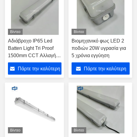
Βίντεο
Βίντεο
Αδιάβροχο IP65 Led
Βιομηχανικό φως LED 2
Batten Light Tri Proof
ποδιών 20W υγρασία για
1500mm CCT Αλλαγή
5 χρόνια εγγύηση
λύσης
Πάρτε την καλύτερη
Πάρτε την καλύτερη
τιμή
τιμή
Βίντεο
Βίντεο