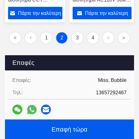
εναλλακτικό LED
LED Batten Light
Πάρτε την καλύτερη
Πάρτε την καλύτερη
τιμή
τιμή
1
2
3
4
Επαφές
Επαφές:
Miss. Bubble
Τηλ.:
13657292467
Επαφή τώρα