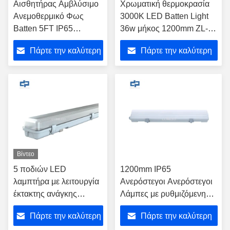
Αισθητήρας Αμβλύσιμο
Χρωματική θερμοκρασία
Ανεμοθερμικό Φως
3000K LED Batten Light
Batten 5FT IP65
36w μήκος 1200mm ZL-
Ανεμοθερμικό
PSBLP36-4FT-CN
Πάρτε την καλύτερη
Πάρτε την καλύτερη
τιμή
τιμή
Βίντεο
5 ποδιών LED
1200mm IP65
λαμπτήρα με λειτουργία
Ανερόστεγοι Ανερόστεγοι
έκτακτης ανάγκης
Λάμπες με ρυθμιζόμενη
1500mAh μπαταρία
λειτουργία 3CCT
Πάρτε την καλύτερη
Πάρτε την καλύτερη
IP65