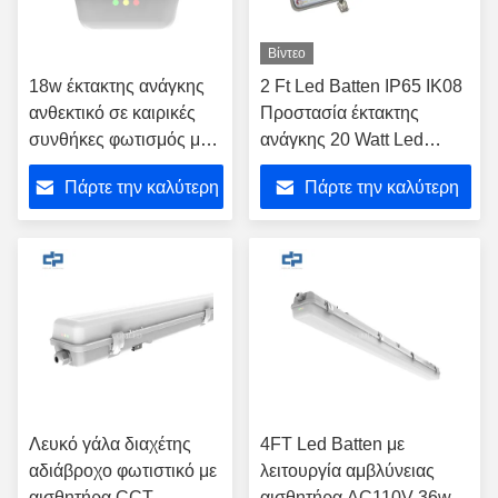
Βίντεο
18w έκτακτης ανάγκης
2 Ft Led Batten IP65 IK08
ανθεκτικό σε καιρικές
Προστασία έκτακτης
συνθήκες φωτισμός με
ανάγκης 20 Watt Led
λειτουργία εξασθένησης
Batten Light
Πάρτε την καλύτερη
Πάρτε την καλύτερη
αισθητήρα
τιμή
τιμή
Λευκό γάλα διαχέτης
4FT Led Batten με
αδιάβροχο φωτιστικό με
λειτουργία αμβλύνειας
αισθητήρα CCT
αισθητήρα AC110V 36w