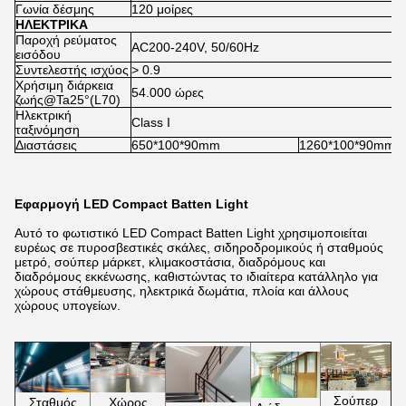
Γωνία δέσμης
120 μοίρες
ΗΛΕΚΤΡΙΚΑ
Παροχή ρεύματος
AC200-240V, 50/60Hz
εισόδου
Συντελεστής ισχύος
> 0.9
Χρήσιμη διάρκεια
54.000 ώρες
ζωής@Ta25°(L70)
Ηλεκτρική
Class I
ταξινόμηση
Διαστάσεις
650*100*90mm
1260*100*90mm
Εφαρμογή LED Compact Batten Light
Αυτό το φωτιστικό LED Compact Batten Light χρησιμοποιείται
ευρέως σε πυροσβεστικές σκάλες, σιδηροδρομικούς ή σταθμούς
μετρό, σούπερ μάρκετ, κλιμακοστάσια, διαδρόμους και
διαδρόμους εκκένωσης, καθιστώντας το ιδιαίτερα κατάλληλο για
χώρους στάθμευσης, ηλεκτρικά δωμάτια, πλοία και άλλους
χώρους υπογείων.
Σούπερ
Σταθμός
Χώρος