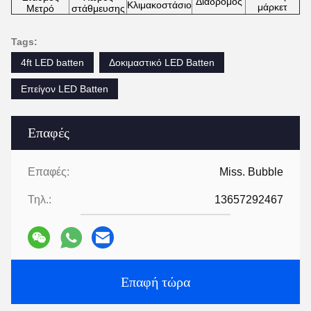
Διάδρομος
Κλιμακοστάσιο
μάρκετ
Μετρό
στάθμευσης
Tags:
4ft LED batten
Δοκιμαστικό LED Batten
Επείγον LED Batten
Επαφές
Επαφές:
Miss. Bubble
Τηλ.:
13657292467
Επαφή τώρα