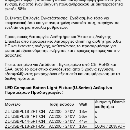
ενισχυμένα από έναν διαχύτη πολυανθρακικού με διαπερατότητα
φωτός 88%.
Ευέλικτες Επιλογές Εγκατάστασης: Σχεδιασμένο τόσο για
επιφανειακή όσο και για αναρτημένη εγκατάσταση, παρέχοντας
ευελιξία σε μια ποικιλία ρυθμίσεων.
Προαιρετικές Λειτουργίες Αισθητήρα και Έκτακτης Ανάγκης:
Επιλέξτε από προαιρετικές λειτουργίες dimming αισθητήρα 5.8G
HF και έκτακτης ανάγκης, καθιστώντας το προσαρμόσιμο για
φωτισμό εξοικονόμησης ενέργειας και περιοχές κρίσιμες για την
ασφάλεια.
Πιστοποιημένο για Απόδοση: Εγκεκριμένο από CE, RoHS και
SAA, αυτό το φωτιστικό συνοδεύεται από 3 χρόνια εγγύηση,
εξασφαλίζοντας μακροχρόνια αξιοπιστία και συμμόρφωση με τα
διεθνή πρότυπα.
LED Compact Batten Light Fixture(U-Series) Δεδομένα
Παραμέτρων Προδιαγραφών:
Αναμονή Dimming
Μοντέλο
Τάση εισόδου
Watt
αισθητήρα
ZL-USBPL18-2FT-CN
AC200 - 240V
18w
x
ZL-USBPL36-4FT-CN
AC200 - 240V
36w
x
ZL-USBPL44-5FT-CN
AC200 - 240V
44w
x
ZL-USBPL18-2FT-DS
AC200 - 240V
18w
100% / 20% /OFF