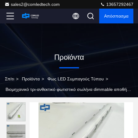
sales2@comledtech.com
13657292467
Απόσπασμα
Προϊόντα
Σπίτι
>
Προϊόντα
>
Φως LED Συμπαγούς Τύπου
>
Βιομηχανικό τρι-ανθεκτικό φωτιστικό σωλήνα dimmable αποθήκης
Compact LED Betten Light 1200mm CE SAA εγκεκριμένο τρι-
ανθεκτικό γραμμικό φωτιστικό με αισθητήρα PC Housing ατμών
lED φωτιστικά