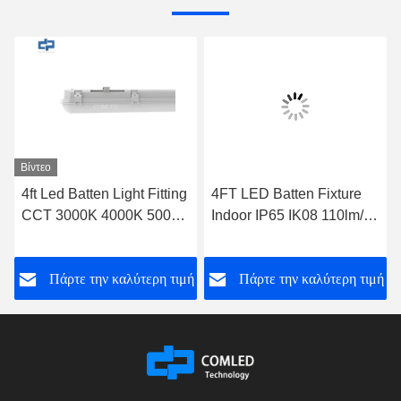
Βίντεο
4ft Led Batten Light Fitting
4FT LED Batten Fixture
CCT 3000K 4000K 5000K
Indoor IP65 IK08 110lm/w
6000K με λειτουργία
140lm/w Προαιρετική
έκτακτης ανάγκης
εξασθένηση αισθητήρα
ή
Πάρτε την καλύτερη τιμή
Πάρτε την καλύτερη τιμή