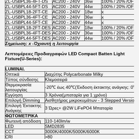
ZL-USBPL36-4FT-DS
AC200 - 240V
36w
100% / 20% /OFF
ZL-USBPL44-5FT-DS
AC200 - 240V
44w
100% / 20% /OFF
ZL-USBPL18-2FT-CE
AC200 - 240V
18w
x
ZL-USBPL36-4FT-CE
AC200 - 240V
36w
x
ZL-USBPL44-5FT-CE
AC200 - 240V
44w
x
ZL-USBPL18-2FT-DES
AC200 - 240V
18w
100% / 20% /OFF
ZL-USBPL36-4FT-DES
AC200 - 240V
36w
100% / 20% /OFF
ZL-USBPL44-5FT-DES
AC200 - 240V
44w
100% / 20% /OFF
Σημείωση: x -
Όχι
αυτή η λειτουργία
Λεπτομέρειες Προδιαγραφών LED Compact Batten Light
Fixture(U-Series):
LUMINAI.
Οπτικά
Διαχύτης Polycarbonate Milky
Τύπος σύνδεσης
Κλεμοσειρά
Θερμοκρασία
-20℃ έως 40℃(Έκδοση έκτακτης ανάγκης: 0℃
λειτουργίας
Εγγύηση
3 Χρόνια(μπαταρία για 1 χρόνο)
Επιλογή Dimming
Αισθητήρας μικροκυμάτων - 3 Stepped Versio
Επιλογή Έκτακτης
3 Ώρες+ @2W LiFePO4 Μπαταρία
Ανάγκης
ΦΩΤΟΜΕΤΡΙΚΑ
Φωτεινή απόδοση
110-140lm/w
LED
SMD2835
CCT
3000K/4000K/5000K/6000K
CRI
>80