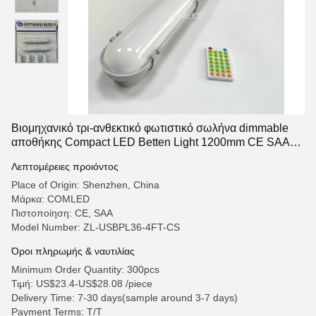
Βιομηχανικό τρι-ανθεκτικό φωτιστικό σωλήνα dimmable
αποθήκης Compact LED Betten Light 1200mm CE SAA
εγκεκριμένο τρι-ανθεκτικό γραμμικό φωτιστικό με
Λεπτομέρειες προιόντος
αισθητήρα PC Housing ατμών lED φωτιστικά
Place of Origin: Shenzhen, China
Μάρκα: COMLED
Πιστοποίηση: CE, SAA
Model Number: ZL-USBPL36-4FT-CS
Όροι πληρωμής & ναυτιλίας
Minimum Order Quantity: 300pcs
Τιμή: US$23.4-US$28.08 /piece
Delivery Time: 7-30 days(sample around 3-7 days)
Payment Terms: T/T