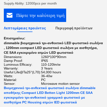
Supply Ability: 12000pcs per month
Πάρτε την καλύτερη τιμή
Λεπτομέρειες προιόντος
Περιγραφή προϊόντων
Επισημαίνω:
dimmable βιομηχανικό τρι-ανθεκτικό LED φωτιστικό σωλήνα
,
1200mm compact LED φωτιστικό σωλήνα με αισθητήρα
,
CE SAA εγκεκριμένο ατμών LED φωτιστικό
Dimensions:
1260*100*90mm
Damp Proof:
IP65
Luminous Efficacy:
110-120lm/w
Warranty:
3 Years
Useful Life@Ta25°(L70):
54,000 hours
Watts:
36-40w
Material:
PC
Sensor:
Microwave motion sensor
Βιομηχανικό τρι-ανθεκτικό φωτιστικό σωλήνα dimmable
αποθήκης Compact LED Betten Light 1200mm CE SAA
εγκεκριμένο τρι-ανθεκτικό γραμμικό φωτιστικό με
αισθητήρα PC Housing ατμών lED φωτιστικά