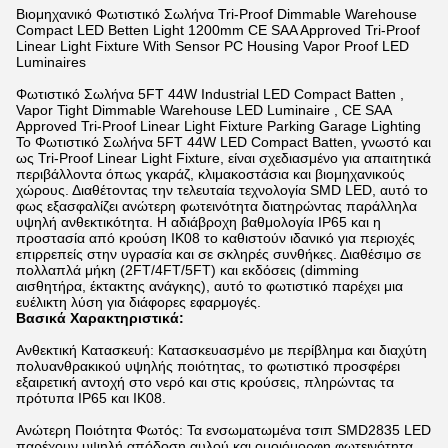
Βιομηχανικό Φωτιστικό Σωλήνα Tri-Proof Dimmable Warehouse
Compact LED Betten Light 1200mm CE SAA Approved Tri-Proof
Linear Light Fixture With Sensor PC Housing Vapor Proof LED
Luminaires
Φωτιστικό Σωλήνα 5FT 44W Industrial LED Compact Batten ,
Vapor Tight Dimmable Warehouse LED Luminaire , CE SAA
Approved Tri-Proof Linear Light Fixture Parking Garage Lighting
Το Φωτιστικό Σωλήνα 5FT 44W LED Compact Batten, γνωστό και
ως Tri-Proof Linear Light Fixture, είναι σχεδιασμένο για απαιτητικά
περιβάλλοντα όπως γκαράζ, κλιμακοστάσια και βιομηχανικούς
χώρους. Διαθέτοντας την τελευταία τεχνολογία SMD LED, αυτό το
φως εξασφαλίζει ανώτερη φωτεινότητα διατηρώντας παράλληλα
υψηλή ανθεκτικότητα. Η αδιάβροχη βαθμολογία IP65 και η
προστασία από κρούση IK08 το καθιστούν ιδανικό για περιοχές
επιρρεπείς στην υγρασία και σε σκληρές συνθήκες. Διαθέσιμο σε
πολλαπλά μήκη (2FT/4FT/5FT) και εκδόσεις (dimming
αισθητήρα, έκτακτης ανάγκης), αυτό το φωτιστικό παρέχει μια
ευέλικτη λύση για διάφορες εφαρμογές.
Βασικά Χαρακτηριστικά:
Ανθεκτική Κατασκευή: Κατασκευασμένο με περίβλημα και διαχύτη
πολυανθρακικού υψηλής ποιότητας, το φωτιστικό προσφέρει
εξαιρετική αντοχή στο νερό και στις κρούσεις, πληρώντας τα
πρότυπα IP65 και IK08.
Ανώτερη Ποιότητα Φωτός: Τα ενσωματωμένα τσιπ SMD2835 LED
παρέχουν υψηλή απόδοση αυλού και ομοιόμορφη φωτεινότητα,