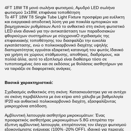
4FT 18W T8 μονό σωλήνα φωτισμού, Αμυδρό LED σωλήνα
φωτισμού 1x18W, επιφάνεια τοποθέτηση
Το 4FT 18W T8 Single Tube Light Fixture προσφέρει μια ευέλικτη
και ενεργειακά αποδοτική λύση για μια ποικιλία εμπορικών και
βιομηχανικών ρυθμίσεων.Αυτό το ανθεκτικό στη σκόνη φωτιστικό
LED είναι ιδανικό για την αντικατάσταση των παραδοσιακών
φθοριούχων συστημάτων με σύγχροναΟ σχεδιασμός της
επιφανειακής τοποθέτησης του διασφαλίζει την ευκολία
εγκατάστασης, ενώ ο πολικοκαρβονικό διαχέτης υψηλής
διαπερατότητας εγγυάται εξαιρετική κατανομή του φωτός.Ιδανικό
για χρήση σε χώρους στάθμευσης, αποθήκες, διαδρόμους, και
πολλά άλλα, αυτό το εξοπλισμό είναι διαθέσιμο τόσο σε
τυποποιημένες όσο και σε εκδόσεις με θολάσεις αισθητήρων για
να ταιριάζει σε διαφορετικές ανάγκες.
Βασικά χαρακτηριστικά:
Σχεδιασμός ανθεκτικός στη σκόνη: Κατασκευάστηκε για να αντέχει
σε σκόνη περιβάλλοντα με ένα κτίριο από χάλυβα με βαθμολογία
IP20 και ανθεκτικό πολικοκαρβονικό διαχέτη, εξασφαλίζοντας
μακροχρόνια απόδοση.
Αμβλυντική λειτουργία αισθητήρα μικροκυμάτων: Ένας
προαιρετικός αισθητήρας μικροκυμάτων 5.8G επιτρέπει την
έξυπνη αμβλυντική λειτουργία, επιτρέποντας τον έλεγχο φωτισμού
εξοικονόμησης ενέργειας (100% -20% OFF), ιδανικό για περιοχές