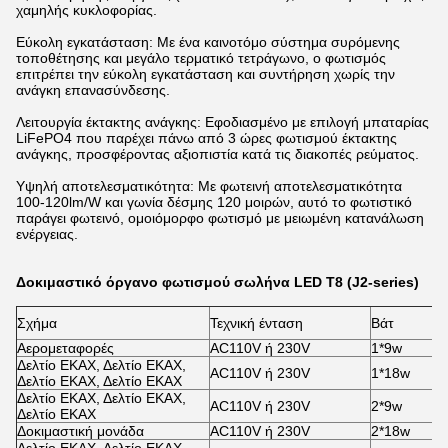
χαμηλής κυκλοφορίας.
Εύκολη εγκατάσταση: Με ένα καινοτόμο σύστημα συρόμενης
τοποθέτησης και μεγάλο τερματικό τετράγωνο, ο φωτισμός
επιτρέπει την εύκολη εγκατάσταση και συντήρηση χωρίς την
ανάγκη επανασύνδεσης.
Λειτουργία έκτακτης ανάγκης: Εφοδιασμένο με επιλογή μπαταρίας
LiFePO4 που παρέχει πάνω από 3 ώρες φωτισμού έκτακτης
ανάγκης, προσφέροντας αξιοπιστία κατά τις διακοπές ρεύματος.
Υψηλή αποτελεσματικότητα: Με φωτεινή αποτελεσματικότητα
100-120lm/W και γωνία δέσμης 120 μοιρών, αυτό το φωτιστικό
παράγει φωτεινό, ομοιόμορφο φωτισμό με μειωμένη κατανάλωση
ενέργειας.
Δοκιμαστικό όργανο φωτισμού σωλήνα LED T8 (J2-series)
Σχήμα
Τεχνική ένταση
Βάτ
Αερομεταφορές
AC110V ή 230V
1*9w
Δελτίο ΕΚΑΧ, Δελτίο ΕΚΑΧ,
AC110V ή 230V
1*18w
Δελτίο ΕΚΑΧ, Δελτίο ΕΚΑΧ
Δελτίο ΕΚΑΧ, Δελτίο ΕΚΑΧ,
AC110V ή 230V
2*9w
Δελτίο ΕΚΑΧ
Δοκιμαστική μονάδα
AC110V ή 230V
2*18w