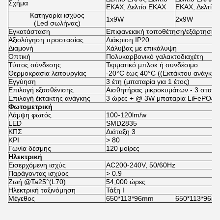
Σχήμα
ΕΚΑΧ, Δελτίο ΕΚΑΧ
ΕΚΑΧ, Δελτίο
Κατηγορία ισχύος
1x9W
2x9W
(Led σωλήνας)
Εγκατάσταση
Επιφανειακή τοποθέτηση/εξάρτηση/
Αξιολόγηση προστασίας
Διάκριση IP20
Διαμονή
Χάλυβας με επικάλυψη
Οπτική
Πολυκαρβονικό γαλακτοδιαχέτη
Τύπος σύνδεσης
Τερματικό μπλοκ ή συνδέσιμο
Θερμοκρασία λειτουργίας
-20°C έως 40°C ((Εκτάκτου ανάγκης
Εγγύηση
3 έτη (μπαταρία για 1 έτος)
Επιλογή εξασθένισης
Αισθητήρας μικροκυμάτων - 3 σταδ
Επιλογή έκτακτης ανάγκης
3 ώρες + @ 3W μπαταρία LiFePO4
Φωτομετρική
Λάμψη φωτός
100-120lm/w
LED
SMD2835
ΚΠΣ
Διάταξη 3
ΚΡΙ
> 80
Γωνία δέσμης
120 μοίρες
Ηλεκτρική
Εισερχόμενη ισχύς
AC200-240V, 50/60Hz
Παράγοντας ισχύος
> 0.9
Ζωή @Ta25°(L70)
54,000 ώρες
Ηλεκτρική ταξινόμηση
Τάξη Ι
Μέγεθος
650*113*96mm
650*113*96m