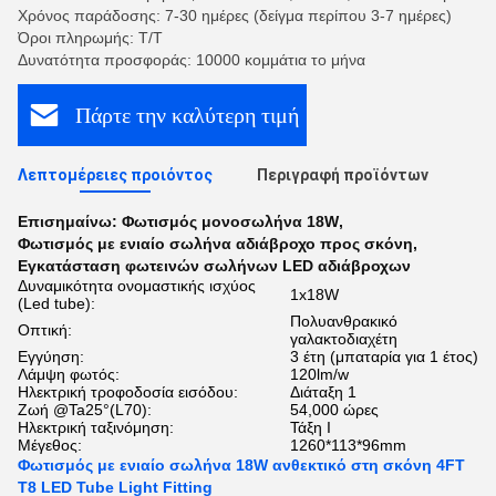
Χρόνος παράδοσης: 7-30 ημέρες (δείγμα περίπου 3-7 ημέρες)
Όροι πληρωμής: Τ/Τ
Δυνατότητα προσφοράς: 10000 κομμάτια το μήνα
Πάρτε την καλύτερη τιμή
Λεπτομέρειες προιόντος
Περιγραφή προϊόντων
Επισημαίνω:
Φωτισμός μονοσωλήνα 18W
,
Φωτισμός με ενιαίο σωλήνα αδιάβροχο προς σκόνη
,
Εγκατάσταση φωτεινών σωλήνων LED αδιάβροχων
Δυναμικότητα ονομαστικής ισχύος
1x18W
(Led tube):
Πολυανθρακικό
Οπτική:
γαλακτοδιαχέτη
Εγγύηση:
3 έτη (μπαταρία για 1 έτος)
Λάμψη φωτός:
120lm/w
Ηλεκτρική τροφοδοσία εισόδου:
Διάταξη 1
Ζωή @Ta25°(L70):
54,000 ώρες
Ηλεκτρική ταξινόμηση:
Τάξη Ι
Μέγεθος:
1260*113*96mm
Φωτισμός με ενιαίο σωλήνα 18W ανθεκτικό στη σκόνη 4FT
T8 LED Tube Light Fitting