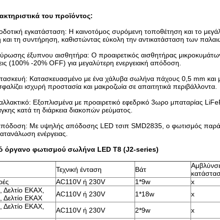
ακτηριστικά του προϊόντος:
οδοτική εγκατάσταση: Η καινοτόμος συρόμενη τοποθέτηση και το μεγάλ
 και τη συντήρηση, καθιστώντας εύκολη την αντικατάσταση των παλα
ύρωσης έξυπνου αισθητήρα: Ο προαιρετικός αισθητήρας μικροκυμάτων
σεις (100% -20% OFF) για μεγαλύτερη ενεργειακή απόδοση.
ατασκευή: Κατασκευασμένο με ένα χάλυβα σωλήνα πάχους 0,5 mm και μ
σφαλίζει ισχυρή προστασία και μακροζωία σε απαιτητικά περιβάλλοντα.
αλλακτικό: Εξοπλισμένα με προαιρετικό εφεδρικό 3ωρο μπαταρίας LiF
άγκης κατά τη διάρκεια διακοπών ρεύματος.
απόδοση: Με υψηλής απόδοσης LED τσιπ SMD2835, ο φωτισμός παράγε
κατανάλωση ενέργειας.
ό όργανο φωτισμού σωλήνα LED T8 (J2-series)
Αμβλύνσε
Τεχνική ένταση
Βάτ
κατάστα
ρές
AC110V ή 230V
1*9w
x
, Δελτίο ΕΚΑΧ,
AC110V ή 230V
1*18w
x
, Δελτίο ΕΚΑΧ
, Δελτίο ΕΚΑΧ,
AC110V ή 230V
2*9w
x