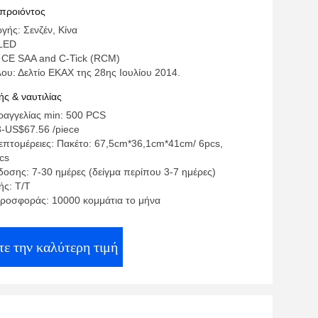
 προιόντος
γής: Σενζέν, Κίνα
LED
 CE SAA and C-Tick (RCM)
ου: Δελτίο ΕΚΑΧ της 28ης Ιουλίου 2014.
ς & ναυτιλίας
αγγελίας min: 500 PCS
3-US$67.56 /piece
επτομέρειες: Πακέτο: 67,5cm*36,1cm*41cm/ 6pcs,
cs
οσης: 7-30 ημέρες (δείγμα περίπου 3-7 ημέρες)
ς: Τ/Τ
ροσφοράς: 10000 κομμάτια το μήνα
ε την καλύτερη τιμή