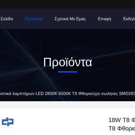
 Σελίδα
Προϊόντα
Σχετικά Με Εμάς
Επαφή
Εκδηλ
Προϊόντα
ιστικά λαμπτήρων LED 2800K 6500K T8 Φθοριούχοι σωλήνες SMD28
18W T8 Φ
T8 Φθορι