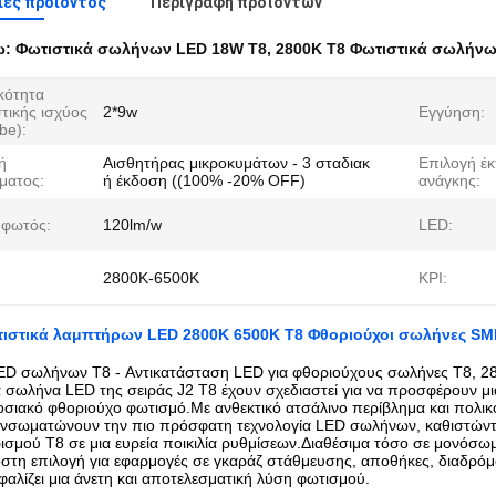
ες προιόντος
Περιγραφή προϊόντων
ω:
Φωτιστικά σωλήνων LED 18W T8
,
2800K T8 Φωτιστικά σωλήν
κότητα
τικής ισχύος
2*9w
Εγγύηση:
be):
ή
Αισθητήρας μικροκυμάτων - 3 σταδιακ
Επιλογή έκ
ματος:
ή έκδοση ((100% -20% OFF)
ανάγκης:
φωτός:
120lm/w
LED:
2800K-6500K
ΚΡΙ:
ιστικά λαμπτήρων LED 2800K 6500K T8 Φθοριούχοι σωλήνες S
ED σωλήνων T8 - Αντικατάσταση LED για φθοριούχους σωλήνες T8, 2
ά σωλήνα LED της σειράς J2 T8 έχουν σχεδιαστεί για να προσφέρουν μι
σιακό φθοριούχο φωτισμό.Με ανθεκτικό ατσάλινο περίβλημα και πολικ
νσωματώνουν την πιο πρόσφατη τεχνολογία LED σωλήνων, καθιστώντα
σμού T8 σε μια ευρεία ποικιλία ρυθμίσεων.Διαθέσιμα τόσο σε μονόσωμ
τη επιλογή για εφαρμογές σε γκαράζ στάθμευσης, αποθήκες, διαδρό
φαλίζει μια άνετη και αποτελεσματική λύση φωτισμού.