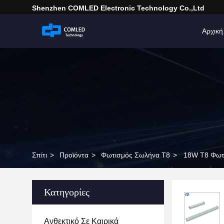
Shenzhen COMLED Electronic Technology Co.,ltd
Αρχική
Σπίτι
>
Προϊόντα
>
Φωτισμός Σωλήνα T8
>
18W T8 Φωτ
Κατηγορίες
Ανθεκτικό Σε Καιρικά