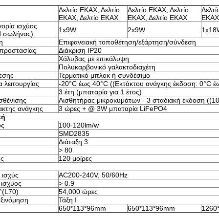
Δελτίο ΕΚΑΧ, Δελτίο
Δελτίο ΕΚΑΧ, Δελτίο
Δελτί
ΕΚΑΧ, Δελτίο ΕΚΑΧ
ΕΚΑΧ, Δελτίο ΕΚΑΧ
ΕΚΑΧ,
ορία ισχύος
1x9W
2x9W
1x18
d σωλήνας)
η
Επιφανειακή τοποθέτηση/εξάρτηση/σύνδεση
 προστασίας
Διάκριση IP20
Χάλυβας με επικάλυψη
Πολυκαρβονικό γαλακτοδιαχέτη
εσης
Τερματικό μπλοκ ή συνδέσιμο
 λειτουργίας
-20°C έως 40°C ((Εκτάκτου ανάγκης έκδοση: 0°C έ
3 έτη (μπαταρία για 1 έτος)
σθένισης
Αισθητήρας μικροκυμάτων - 3 σταδιακή έκδοση ((
ακτης ανάγκης
3 ώρες + @ 3W μπαταρία LiFePO4
κή
ός
100-120lm/w
SMD2835
Διάταξη 3
> 80
ης
120 μοίρες
 ισχύς
AC200-240V, 50/60Hz
 ισχύος
> 0.9
(L70)
54,000 ώρες
αξινόμηση
Τάξη Ι
650*113*96mm
650*113*96mm
1260