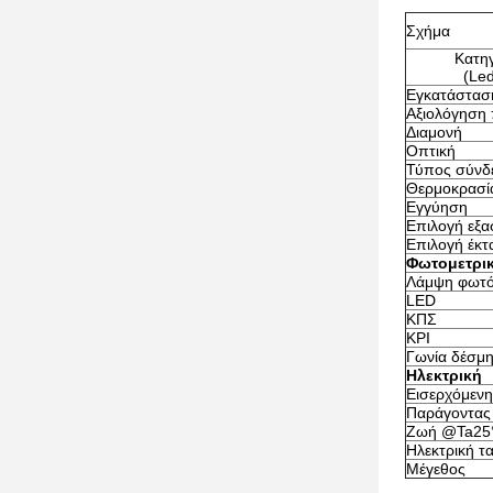
Σχήμα
Κατηγ
(Le
Εγκατάστασ
Αξιολόγηση
Διαμονή
Οπτική
Τύπος σύνδ
Θερμοκρασία
Εγγύηση
Επιλογή εξα
Επιλογή έκτ
Φωτομετρι
Λάμψη φωτ
LED
ΚΠΣ
ΚΡΙ
Γωνία δέσμ
Ηλεκτρική
Εισερχόμενη
Παράγοντας
Ζωή @Ta25°
Ηλεκτρική τ
Μέγεθος