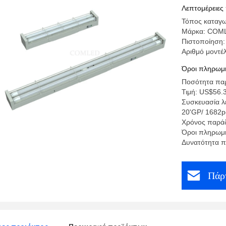
Λεπτομέρειες
Τόπος καταγω
Μάρκα: COM
Πιστοποίηση:
Αριθμό μοντέλ
Όροι πληρωμή
Ποσότητα παρ
Τιμή: US$56.
Συσκευασία λ
20'GP/ 1682p
Χρόνος παράδ
Όροι πληρωμή
Δυνατότητα π
Πάρτ