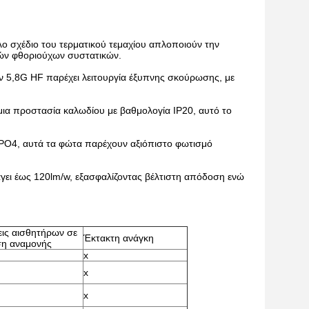
ο σχέδιο του τερματικού τεμαχίου απλοποιούν την
ιών φθοριούχων συστατικών.
 5,8G HF παρέχει λειτουργία έξυπνης σκούρωσης, με
ια προστασία καλωδίου με βαθμολογία IP20, αυτό το
ePO4, αυτά τα φώτα παρέχουν αξιόπιστο φωτισμό
ι έως 120lm/w, εξασφαλίζοντας βέλτιστη απόδοση ενώ
ις αισθητήρων σε
Έκτακτη ανάγκη
ση αναμονής
x
x
x