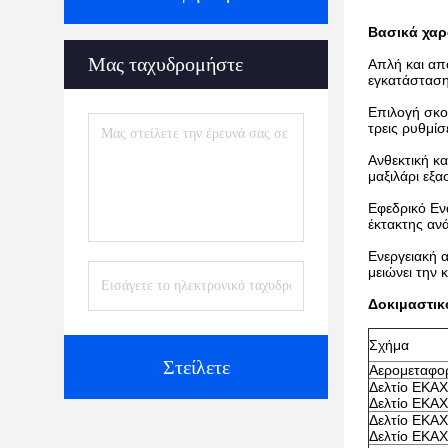
Βασικά χαρ
Μας ταχυδρομήστε
Απλή και απ
εγκατάσταση
Επιλογή σκο
τρεις ρυθμί
Ανθεκτική κ
μαξιλάρι εξα
Εφεδρικό Εν
έκτακτης αν
Ενεργειακή 
μειώνει την 
Δοκιμαστικ
Σχήμα
Στείλετε
Αερομεταφο
Δελτίο ΕΚΑΧ
Δελτίο ΕΚΑΧ
Δελτίο ΕΚΑΧ
Δελτίο ΕΚΑΧ