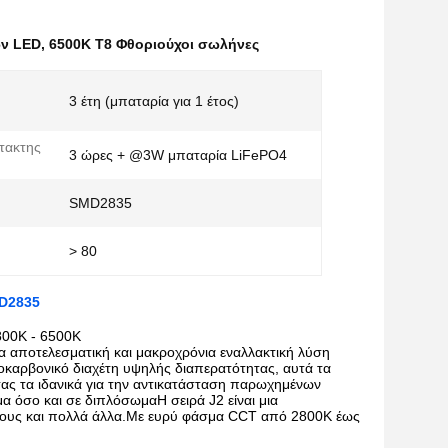
ων LED
,
6500K Τ8 Φθοριούχοι σωλήνες
3 έτη (μπαταρία για 1 έτος)
τακτης
3 ώρες + @3W μπαταρία LiFePO4
SMD2835
> 80
MD2835
800K - 6500K
α αποτελεσματική και μακροχρόνια εναλλακτική λύση
οκαρβονικό διαχέτη υψηλής διαπερατότητας, αυτά τα
ς τα ιδανικά για την αντικατάσταση παρωχημένων
α όσο και σε διπλόσωμαΗ σειρά J2 είναι μια
μους και πολλά άλλα.Με ευρύ φάσμα CCT από 2800K έως