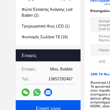
Λεπτομέρει
Φώτα Έκτακτης Ανάγκης Led
Επισημαίν
Batten
(2)
Δυναμι
ονομασ
Τριχρωματικό Φως LED
(1)
(Led tu
Επιλογ
Φωτισμός Σωλήνα T8
(16)
θαμπώ
Λάμψη 
Επαφές
ΚΠΣ:
Επαφές:
Miss. Bubble
18W T8 Φωτ
Τηλ.:
13657292467
Φωτιστικά L
Τα φωτιστικ
στον παραδο
συστήματα ε
φώτων φθορι
ευπροσάρμοσ
6500K, εξασ
Επαφή τώρα