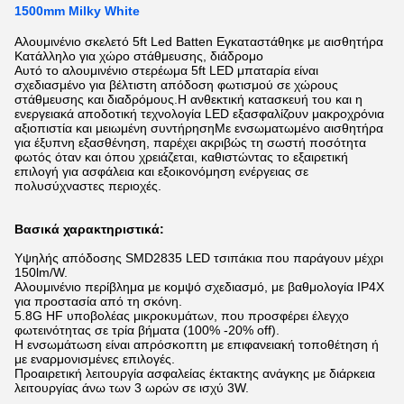
1500mm Milky White
Αλουμινένιο σκελετό 5ft Led Batten Εγκαταστάθηκε με αισθητήρα
Κατάλληλο για χώρο στάθμευσης, διάδρομο
Αυτό το αλουμινένιο στερέωμα 5ft LED μπαταρία είναι
σχεδιασμένο για βέλτιστη απόδοση φωτισμού σε χώρους
στάθμευσης και διαδρόμους.Η ανθεκτική κατασκευή του και η
ενεργειακά αποδοτική τεχνολογία LED εξασφαλίζουν μακροχρόνια
αξιοπιστία και μειωμένη συντήρησηΜε ενσωματωμένο αισθητήρα
για έξυπνη εξασθένηση, παρέχει ακριβώς τη σωστή ποσότητα
φωτός όταν και όπου χρειάζεται, καθιστώντας το εξαιρετική
επιλογή για ασφάλεια και εξοικονόμηση ενέργειας σε
πολυσύχναστες περιοχές.
Βασικά χαρακτηριστικά:
Υψηλής απόδοσης SMD2835 LED τσιπάκια που παράγουν μέχρι
150lm/W.
Αλουμινένιο περίβλημα με κομψό σχεδιασμό, με βαθμολογία IP4X
για προστασία από τη σκόνη.
5.8G HF υποβολέας μικροκυμάτων, που προσφέρει έλεγχο
φωτεινότητας σε τρία βήματα (100% -20% off).
Η ενσωμάτωση είναι απρόσκοπτη με επιφανειακή τοποθέτηση ή
με εναρμονισμένες επιλογές.
Προαιρετική λειτουργία ασφαλείας έκτακτης ανάγκης με διάρκεια
λειτουργίας άνω των 3 ωρών σε ισχύ 3W.