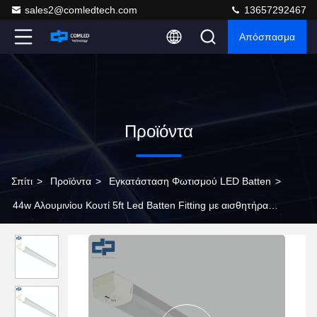
sales2@comledtech.com
13657292467
Απόσπασμα
Προϊόντα
Σπίτι
>
Προϊόντα
>
Εγκατάσταση Φωτισμού LED Batten
>
44w Αλουμινίου Κουτί 5ft Led Batten Fitting με αισθητήρα
1500mm Milky White