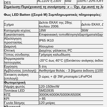
AC110V ή 230V
44w
100% / 20% /OFF
DES
Σημείωση:
Περιέχει
αυτή τη συνάρτηση: x -
- Όχι, όχι.
αυτή τη λει
Φως LED Batten ((Σειρά M) Συμπληρωματικές πληροφορίες:
Δελτίο ΕΚΑΧ της 28ης
Σχήμα
Δελτίο ΕΚΑΧ, Δε
Ιουλίου 2006.
Κατηγορία ισχύος
18W
36W
Εγκατάσταση
Επιφανειακή τοποθέτηση/εξαρτήματα/εξαρτή
Αξιολόγηση
IP65 IK10
προστασίας
Διαμονή
Αλουμίνιο
Οπτική
Διαχέτης γάλακτος PC
Τύπος σύνδεσης
Γρήγορη καλωδίωση
Θερμοκρασία
-20°C έως 40°C ((Εκτάκτου ανάγκης έκδοση:
λειτουργίας
Εγγύηση
5 έτη
Αμβλύνσεις (επιλογή)
Αισθητήρα θολάς - 3 βήματα έκδοση ((100%-
Έκτακτη ανάγκη
3 ώρες + @ 3W μπαταρία LiFePO4
(επιλογή)
Φωτομετρική
Λάμψη φωτός
120-150lm/W
Τσιπάκια LED
SMD2835
ΚΠΣ
3000K/4000K/5000K/6500K
ΚΡΙ
> 85
Γωνία δέσμης
120 μοίρες
Ηλεκτρική