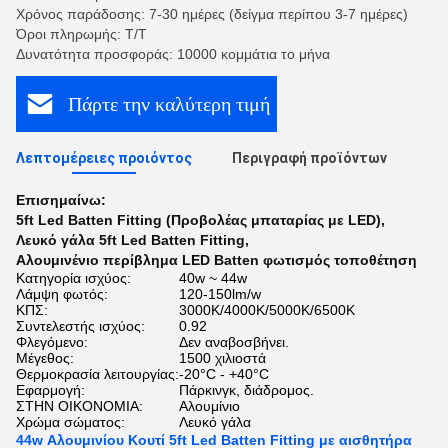
Χρόνος παράδοσης: 7-30 ημέρες (δείγμα περίπου 3-7 ημέρες)
Όροι πληρωμής: Τ/Τ
Δυνατότητα προσφοράς: 10000 κομμάτια το μήνα
Πάρτε την καλύτερη τιμή
Λεπτομέρειες προιόντος
Περιγραφή προϊόντων
Επισημαίνω:
5ft Led Batten Fitting (Προβολέας μπαταρίας με LED)
,
Λευκό γάλα 5ft Led Batten Fitting
,
Αλουμινένιο περίβλημα LED Batten φωτισμός τοποθέτηση
Κατηγορία ισχύος:
40w ~ 44w
Λάμψη φωτός:
120-150lm/w
ΚΠΣ:
3000K/4000K/5000K/6500K
Συντελεστής ισχύος:
0.92
Φλεγόμενο:
Δεν αναβοσβήνει.
Μέγεθος:
1500 χιλιοστά
Θερμοκρασία λειτουργίας:
-20°C - +40°C
Εφαρμογή:
Πάρκινγκ, διάδρομος.
ΣΤΗΝ ΟΙΚΟΝΟΜΙΑ:
Αλουμίνιο
Χρώμα σώματος:
Λευκό γάλα
44w Αλουμινίου Κουτί 5ft Led Batten Fitting με αισθητήρα