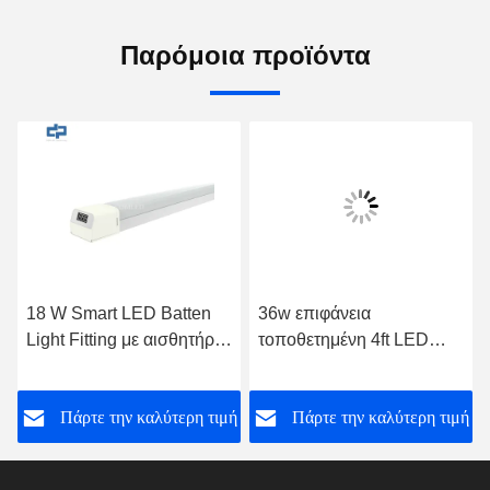
Παρόμοια προϊόντα
18 W Smart LED Batten
36w επιφάνεια
Light Fitting με αισθητήρες
τοποθετημένη 4ft LED
Λειτουργικές μονάδες
μπαταρία τοποθέτηση 130
Αλλακτικός φωτισμός
Lm / W χωρίς
ή
Πάρτε την καλύτερη τιμή
Πάρτε την καλύτερη τιμή
αναβοσβήνωση