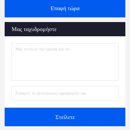
Επαφή τώρα
Μας ταχυδρομήστε
Στείλετε