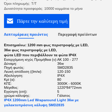
Όροι πληρωμής: Τ/Τ
Δυνατότητα προσφοράς: 10000 κομμάτια το μήνα
Πάρτε την καλύτερη τιμή
Λεπτομέρειες προιόντος
Περιγραφή προϊόντων
Επισημαίνω:
1200 mm φως περιστροφής με LED
,
36w φως περιστροφής με LED
,
φώτα LED που περιβάλλουν τα φώτα IP4X
Εισερχόμενη ισχύς Προμήθεια (v):
ΑΚ 100 - 277
Δύναμη:
36w
Πηγή φωτός:
SMD2835
Λευκή απόδοση ((lm/w):
120-150
Αξιολόγηση:
IP4X
Κρί (α):
80
ΚΠΣ:
3000K - 6000K
Μέγεθος:
1220*84*72mm
Εγγύηση (ετή):
5
χρώμα κάλυψης:
Γάλατος
IP4X 1200mm Led Wraparound Light 36w με
γαλακτοπράσινη κάλυψη SMD2835