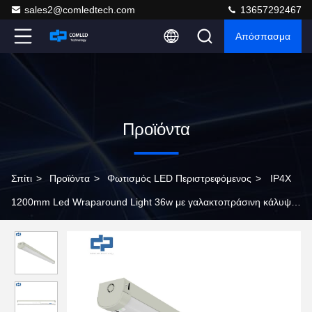
sales2@comledtech.com
13657292467
Απόσπασμα
Προϊόντα
Σπίτι
>
Προϊόντα
>
Φωτισμός LED Περιστρεφόμενος
>
IP4X
1200mm Led Wraparound Light 36w με γαλακτοπράσινη κάλυψη
SMD2835