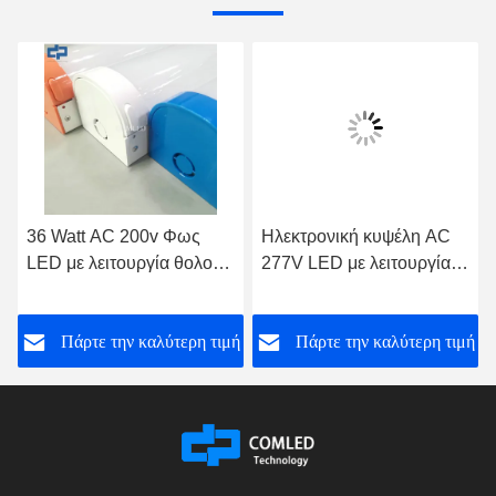
36 Watt AC 200v Φως
Ηλεκτρονική κυψέλη AC
LED με λειτουργία θολού
277V LED με λειτουργία
10V
εκτάκτου ανάγκης και
εξασθένισης αισθητήρα
ή
Πάρτε την καλύτερη τιμή
Πάρτε την καλύτερη τιμή