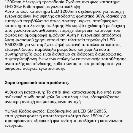
1200mm Ηλεκτρική τροφοδοσία Σχεδιασμένο φως κατάστημα
LED 36w Batten φως με γαλακτοκάλυψη
Αυτό το φως κατάστημα LED 1200mm σχεδιασμένο για παροχή
ενέργειας είναι ένα υψηλής απόδοσης φωτιστικό 36W, ιδανικό για
εμπορικά περιβάλλοντα όπως σούπερ μάρκετ, αποθήκες και
καταστήματα λιανικής πώλησης.Με κομψό σχεδιασμό με διαχέτη
από γαλακτόπολυανθρακικό, παρέχει εξαιρετική κατανομή του
φωτός και ομοιόμορφη εμφάνιση.Αυτή η ενεργειακά αποδοτική
λύση φωτισμού χρησιμοποιεί την τελευταία τεχνολογία LED
SMD2835 για να παρέχει υψηλή φωτεινή αποτελεσματικότητα,
εξασφαλίζοντας παράλληλα μακροζωία και χαμηλά κόστη
συντήρησηςΤο φως είναι διαθέσιμο σε διάφορες διαμορφώσεις,
συμπεριλαμβανομένων των επιλογών επιφανειακής τοποθέτησης,
αναστολής και σύνδεσης, καθιστώντας το ευπροσάρμοστο για
διάφορες ανάγκες εγκατάστασης.
Χαρακτηριστικά του προϊόντος:
Ανθεκτική κατασκευή: Το σπίτι είναι κατασκευασμένο από έναν
ανθεκτικό συνδυασμό χάλυβα και αλουμινίου, εξασφαλίζοντας
ανώτερη αντοχή και μακροχρόνια αντοχή.
Υψηλή έξοδος φωτός: Εφοδιασμένο με LED SMD2835,
επιτυγχάνει φωτεινή αποτελεσματικότητα έως 150lm / w,
προσφέροντας εξαιρετική φωτεινότητα με ελάχιστη κατανάλωση
ενέργειας.