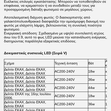
Ευέλικτες επιλογές εγκατάστασης: Μπορούν να τοποθετηθούν σε
επιφάνεια, να κρεμαστούν ή να συνδεθούν μεταξύ τους για
προσαρμοσμένη διάταξη φωτισμού σε μεγάλους χώρους.
Αποτελεσματική διάχυση φωτός: Ο διασκορπιστής από
γαλακτόπολυανθρακικό διασφαλίζει την ομοιόμορφη διανομή του
φωτός με ελάχιστη λάμψη, βελτιώνοντας τη συνολική ποιότητα
φωτισμού.
Ενεργειακή απόδοση: Σχεδιασμένο με υψηλό συντελεστή ισχύος
άνω του 0.9, αυτό το φως LED μειώνει την κατανάλωση ενέργειας,
διατηρώντας παράλληλα εξαιρετικές επιδόσεις.
Δοκιμαστικές συσκευές LED (Σειρά V)
Αισ
Σχήμα
Τεχνική ένταση
Βάτ
κατ
Δελτίο ΕΚΑΧ, Δελτίο ΕΚΑΧ,
AC200-240V
18w
x
Δελτίο ΕΚΑΧ, Δελτίο ΕΚΑΧ
Δελτίο ΕΚΑΧ, Δελτίο ΕΚΑΧ,
AC200-240V
36w
x
Δελτίο ΕΚΑΧ, Δελτίο ΕΚΑΧ
Δελτίο ΕΚΑΧ, Δελτίο ΕΚΑΧ,
AC200-240V
44w
x
Δελτίο ΕΚΑΧ, Δελτίο ΕΚΑΧ
Δελτίο ΕΚΑΧ της 16ης Ιουλίου
AC200-240V
18w
100
2006.
Δελτίο ΕΚΑΧ, Δελτίο ΕΚΑΧ,
AC200-240V
36w
100
Δελτίο ΕΚΑΧ
Δελτίο ΕΚΑΧ, Δελτίο ΕΚΑΧ,