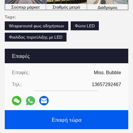
Σούπερ μάρκετ
Σταθμός μετρό
Διάδρομος
Tags:
Wraparound φως οδηγήσεων
Φώτα LED
Φιαλίδας περιτύλιξης με LED
Επαφές
Επαφές:
Miss. Bubble
Τηλ.:
13657292467
Επαφή τώρα