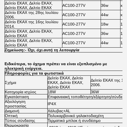
Δελτίο ΕΚΑΧ, Δελτίο ΕΚΑΧ,
AC100-277V
36w
x
Δελτίο ΕΚΑΧ, Δελτίο ΕΚΑΧ
Δελτίο ΕΚΑΧ της 28ης Ιουλίου
AC100-277V
44w
x
2006.
Δελτίο ΕΚΑΧ της 16ης Ιουλίου
AC100-277V
18w
100
2014.
Δελτίο ΕΚΑΧ, Δελτίο ΕΚΑΧ,
AC100-277V
36w
100
Δελτίο ΕΚΑΧ
Δελτίο ΕΚΑΧ, Δελτίο ΕΚΑΧ,
AC100-277V
44w
100
Δελτίο ΕΚΑΧ
Σημείωση:
- Όχι, όχι.
αυτή τη λειτουργία
Ειδικότερα, το όχημα πρέπει να είναι εξοπλισμένο με
ηλεκτρική ενέργεια.
Πληροφορίες για τα φωτιστικά
Δελτίο ΕΚΑΧ, Δελτίο
Δελτίο ΕΚΑΧ της 10
Σχήμα
ΕΚΑΧ, Δελτίο ΕΚΑΧ,
2006.
Δελτίο ΕΚΑΧ
Κατηγορία ισχύος
18W
36W
Εγκατάσταση
Επιφανειακή τοποθέτηση/εξάρτηση/σύνδεσ
Αξιολόγηση
IP4X
προστασίας
Διαμονή
Χάλυβας+AL
Οπτική
Πολυκαρβονικό γαλακτοδιαχέτη
Τύπος σύνδεσης
Τερματικό μπλοκ ή συνδέσιμο
Θερμοκρασία