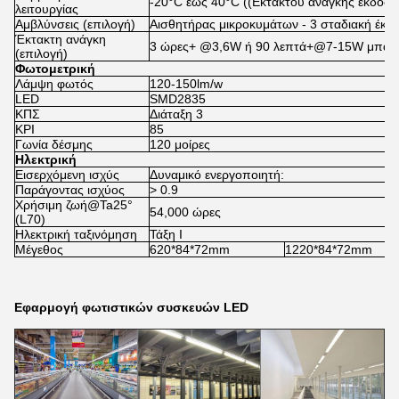
-20°C έως 40°C ((Εκτάκτου ανάγκης έκδοση
λειτουργίας
Αμβλύνσεις (επιλογή)
Αισθητήρας μικροκυμάτων - 3 σταδιακή έκ
Έκτακτη ανάγκη
3 ώρες+ @3,6W ή 90 λεπτά+@7-15W μπατα
(επιλογή)
Φωτομετρική
Λάμψη φωτός
120-150lm/w
LED
SMD2835
ΚΠΣ
Διάταξη 3
ΚΡΙ
85
Γωνία δέσμης
120 μοίρες
Ηλεκτρική
Εισερχόμενη ισχύς
Δυναμικό ενεργοποιητή:
Παράγοντας ισχύος
> 0.9
Χρήσιμη ζωή@Ta25°
54,000 ώρες
(L70)
Ηλεκτρική ταξινόμηση
Τάξη Ι
Μέγεθος
620*84*72mm
1220*84*72mm
Εφαρμογή φωτιστικών συσκευών LED