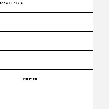
ταρία LiFePO4
Φ300*100