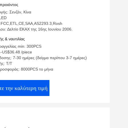
 προιόντος
γής: Σενζέν, Κίνα
LED
: FCC,ETL,CE,SAA,AS2293.3,Rosh
ου: Δελτίο ΕΚΑΧ της 16ης Ιουνίου 2006.
ς & ναυτιλίας
αγγελίας min: 300PCS
4-US$36.48 /piece
οσης: 7-30 ημέρες (δείγμα περίπου 3-7 ημέρες)
ς: Τ/Τ
προσφοράς: 8000PCS το μήνα
ε την καλύτερη τιμή