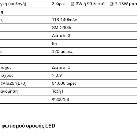
γκη (επιλογή)
3 ώρες + @ 3W ή 90 λεπτά + @ 7-15W μπα
κή
ός
118-140lm/w
SMD2835
Διάταξη 3
85
ης
120 μοίρες
 ισχύς
Διάταξη 1
 ισχύος
> 0.9
ή@Ta25°(L70)
54,000 ώρες
αξινόμηση
Τάξη Ι
Φ300*88
 φωτισμού οροφής LED