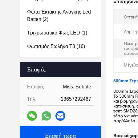
Επισημαίν
Φώτα Έκτακτης Ανάγκης Led
Οπτική
Batten
(2)
Λάμψη 
Τριχρωματικό Φως LED
(1)
Ηλεκτρ
Φωτισμός Σωλήνα T8
(16)
τροφοδ
εισόδο
Μέγεθο
Επαφές
300mm Στρ
Επαφές:
Miss. Bubble
300mm Στρο
Το 300mm Rou
Τηλ.:
13657292467
και βιομηχα
κατασκευή, 
τσιπ SMD283
τόσο για νέ
παράλληλα μ
Επαφή τώρα
Βασικά χαρ