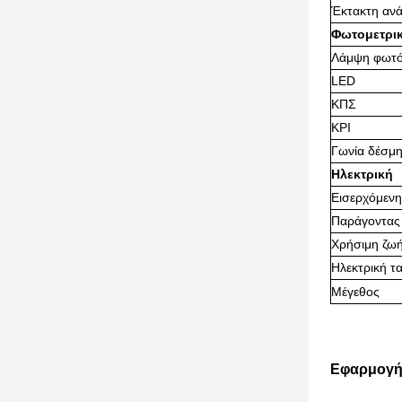
Έκτακτη ανά
Φωτομετρι
Λάμψη φωτ
LED
ΚΠΣ
ΚΡΙ
Γωνία δέσμ
Ηλεκτρική
Εισερχόμενη
Παράγοντας
Χρήσιμη ζω
Ηλεκτρική τ
Μέγεθος
Εφαρμογή