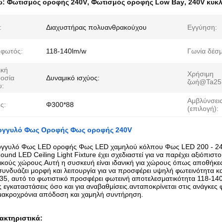
ω:
Φωτισμός οροφής 240V
,
Φωτισμός οροφής Low Bay
,
240V κυκ
:
Διαχυστήρας πολυανθρακούχου
Εγγύηση:
φωτός:
118-140lm/w
Γωνία δέσμ
ική
Χρήσιμη
οσία
Δυναμικό ισχύος:
ζωή@Ta25°
υ:
Αμβλύνσει
ς:
Φ300*88
(επιλογή):
ογγυλό Φως Οροφής Φως οροφής 240V
γγυλό Φως LED οροφής Φως LED χαμηλού κόλπου Φως LED 200 - 2
nd LED Ceiling Light Fixture έχει σχεδιαστεί για να παρέχει αξιόπισ
νικούς χώρους.Αυτή η συσκευή είναι ιδανική για χώρους όπως αποθήκε
συνδυάζει μορφή και λειτουργία για να προσφέρει υψηλή φωτεινότητα κ
5, αυτό το φωτιστικό προσφέρει φωτεινή αποτελεσματικότητα 118-140
ες εγκαταστάσεις όσο και για αναβαθμίσεις.ανταποκρίνεται στις ανάγκ
ακροχρόνια απόδοση και χαμηλή συντήρηση.
ακτηριστικά: