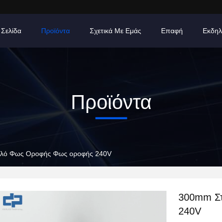
 Σελίδα
Προϊόντα
Σχετικά Με Εμάς
Επαφή
Εκδηλ
Προϊόντα
λό Φως Οροφής Φως οροφής 240V
300mm Σ
240V