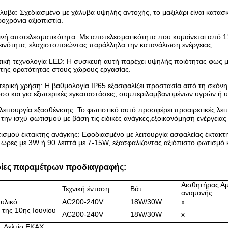
λυβα: Σχεδιασμένο με χάλυβα υψηλής αντοχής, το μαξιλάρι είναι κατασ
οχρόνια αξιοπιστία.
νή αποτελεσματικότητα: Με αποτελεσματικότητα που κυμαίνεται από 11
εινότητα, ελαχιστοποιώντας παράλληλα την κατανάλωση ενέργειας.
ική τεχνολογία LED: Η συσκευή αυτή παρέχει υψηλής ποιότητας φως με 
 της ορατότητας στους χώρους εργασίας.
τερική χρήση: Η βαθμολογία IP65 εξασφαλίζει προστασία από τη σκόνη 
όσο και για εξωτερικές εγκαταστάσεις, συμπεριλαμβανομένων υγρών ή 
 λειτουργία εξασθένισης: Το φωτιστικό αυτό προσφέρει προαιρετικές λ
 την ισχύ φωτισμού με βάση τις ειδικές ανάγκες,εξοικονόμηση ενέργεια
ισμού έκτακτης ανάγκης: Εφοδιασμένο με λειτουργία ασφαλείας έκτακτης
ώρες με 3W ή 90 λεπτά με 7-15W, εξασφαλίζοντας αξιόπιστο φωτισμό κ
ίες παραμέτρων προδιαγραφής:
Αισθητήρας Α
Τεχνική ένταση
Βάτ
αναμονής
 υλικό
AC200-240V
18W/30W
x
 της 10ης Ιουνίου
AC200-240V
18W/30W
x
, Δελτίο ΕΚΑΧ,