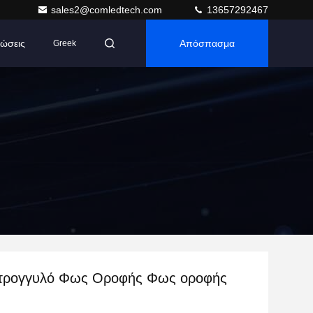
sales2@comledtech.com
13657292467
ώσεις
Απόσπασμα
Greek
τρογγυλό Φως Οροφής Φως οροφής