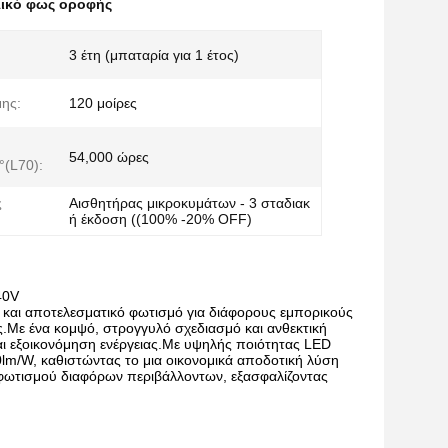
λικό φως οροφής
3 έτη (μπαταρία για 1 έτος)
ης:
120 μοίρες
54,000 ώρες
(L70):
ς
Αισθητήρας μικροκυμάτων - 3 σταδιακ
ή έκδοση ((100% -20% OFF)
40V
το και αποτελεσματικό φωτισμό για διάφορους εμπορικούς
ς.Με ένα κομψό, στρογγυλό σχεδιασμό και ανθεκτική
αι εξοικονόμηση ενέργειας.Με υψηλής ποιότητας LED
lm/W, καθιστώντας το μια οικονομικά αποδοτική λύση
ες φωτισμού διαφόρων περιβάλλοντων, εξασφαλίζοντας