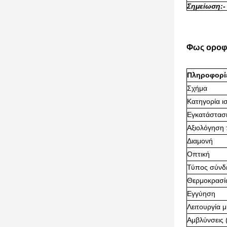
Σημείωση:
-
Φως οροφή
Πληροφορίε
Σχήμα
Κατηγορία ι
Εγκατάστασ
Αξιολόγηση
Διαμονή
Οπτική
Τύπος σύνδ
Θερμοκρασία
Εγγύηση
Λειτουργία μ
Αμβλύνσεις 