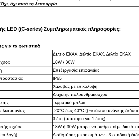
 Όχι, όχι.
αυτή τη λειτουργία
ς LED ((C-series) Συμπληρωματικές πληροφορίες:
ς για τα φωτιστικά
Δελτίο ΕΚΑΧ, Δελτίο ΕΚΑΧ, Δελτίο ΕΚΑΧ
σχύος
18W / 30W
η
Επεξεργασία επιφανείας
 προστασίας
IP65
Χάλυβας με επικάλυψη
Διαχέτης πολυανθρακούχου
εσης
Τερματικό μπλοκ
 λειτουργίας
-20°C έως 40°C ((Εκτάκτου ανάγκης έκδοση
3 έτη (μπαταρία για 1 έτος)
ισής ισχύος
18W ή 30W μπορεί να ρυθμιστεί με διακόπτ
(επιλογή)
Αισθητήρας μικροκυμάτων - 3 σταδιακή έκ