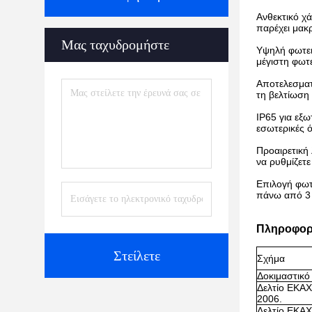
Ανθεκτικό χά
παρέχει μακρ
Μας ταχυδρομήστε
Υψηλή φωτει
μέγιστη φωτ
Αποτελεσματ
τη βελτίωση
IP65 για εξω
εσωτερικές 
Προαιρετική
να ρυθμίζετε
Επιλογή φωτ
πάνω από 3 
Πληροφορ
Στείλετε
Σχήμα
Δοκιμαστικό
Δελτίο ΕΚΑΧ
2006.
Δελτίο ΕΚΑΧ