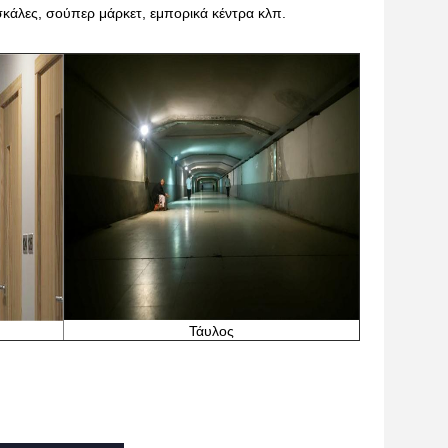
σκάλες, σούπερ μάρκετ, εμπορικά κέντρα κλπ.
Τάυλος