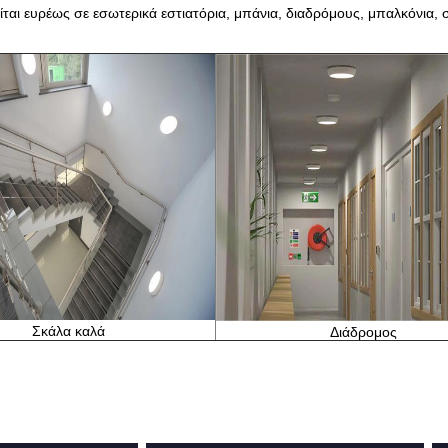
ίται ευρέως σε εσωτερικά εστιατόρια, μπάνια, διαδρόμους, μπαλκόνια, 
Σκάλα καλά
Διάδρομος