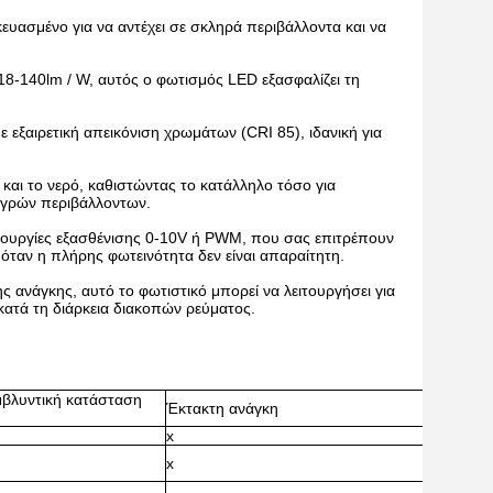
κευασμένο για να αντέχει σε σκληρά περιβάλλοντα και να
8-140lm / W, αυτός ο φωτισμός LED εξασφαλίζει τη
εξαιρετική απεικόνιση χρωμάτων (CRI 85), ιδανική για
και το νερό, καθιστώντας το κατάλληλο τόσο για
υγρών περιβάλλοντων.
ειτουργίες εξασθένισης 0-10V ή PWM, που σας επιτρέπουν
ς όταν η πλήρης φωτεινότητα δεν είναι απαραίτητη.
 ανάγκης, αυτό το φωτιστικό μπορεί να λειτουργήσει για
ατά τη διάρκεια διακοπών ρεύματος.
μβλυντική κατάσταση
Έκτακτη ανάγκη
x
x