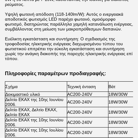
ρεύματος.
Υψηλή φωτεινή απόδοση (118-140lm/W): Αυτός ο ενεργειακά
αποδοτικός φωτισμός LED παρέχει φωτεινό, ομοιόμορφο
φωτισμό, διατηρώντας παράλληλα χαμηλή κατανάλωση ενέργειας,
συμβάλλοντας στη μείωση των μακροπρόθεσμων δαπανών.
Ευέλικτη εγκατάσταση και συντήρηση: Ο σχεδιασμός της
τροφοδοσίας ηλεκτρικής ενέργειας διαχωρισμένου τύπου του
φωτιστικού επιτρέπει την εύκολη εγκατάσταση και συντήρηση
χωρίς την ανάγκη διακοπής της παροχής ηλεκτρικής ενέργειας επί
τόπου.
Πληροφορίες παραμέτρων προδιαγραφής:
Σχήμα
Τεχνική ένταση
Βάτ
Δοκιμαστικό υλικό
AC200-240V
18W/30W
Δελτίο ΕΚΑΧ της 10ης Ιουνίου
AC200-240V
18W/30W
2006.
Δελτίο ΕΚΑΧ, Δελτίο ΕΚΑΧ,
AC200-240V
18W/30W
Δελτίο ΕΚΑΧ
Δελτίο ΕΚΑΧ της 10ης Ιουνίου
AC200-240V
18W/30W
2006.
Δελτίο ΕΚΑΧ της 10ης Ιουλίου
AC200-240V
18W/30W
2006.