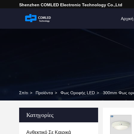
Shenzhen COMLED Electronic Technology Co.,ltd
Αρχική
Σπίτι
>
Προϊόντα
>
Φως Οροφής LED
>
300mm Φως ορο
Κατηγορίες
Ανθεκτικό Σε Καιρικά