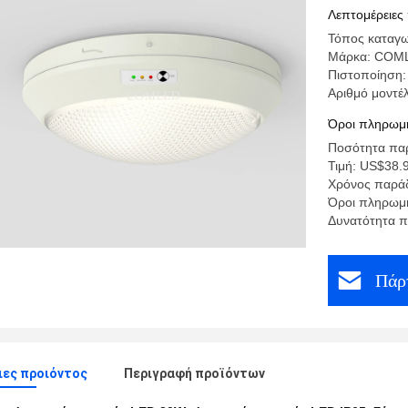
Λεπτομέρειες
Τόπος καταγω
Μάρκα: COM
Πιστοποίηση
Αριθμό μοντέλ
Όροι πληρωμή
Ποσότητα παρ
Τιμή: US$38.
Χρόνος παράδ
Όροι πληρωμή
Δυνατότητα 
Πάρτ
ες προιόντος
Περιγραφή προϊόντων