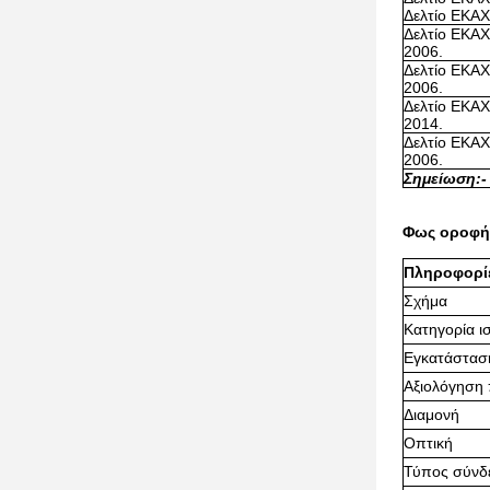
Δελτίο ΕΚΑΧ
Δελτίο ΕΚΑΧ
2006.
Δελτίο ΕΚΑΧ
2006.
Δελτίο ΕΚΑΧ
2014.
Δελτίο ΕΚΑΧ
2006.
Σημείωση:
-
Φως οροφής
Πληροφορίε
Σχήμα
Κατηγορία ι
Εγκατάστασ
Αξιολόγηση
Διαμονή
Οπτική
Τύπος σύνδ