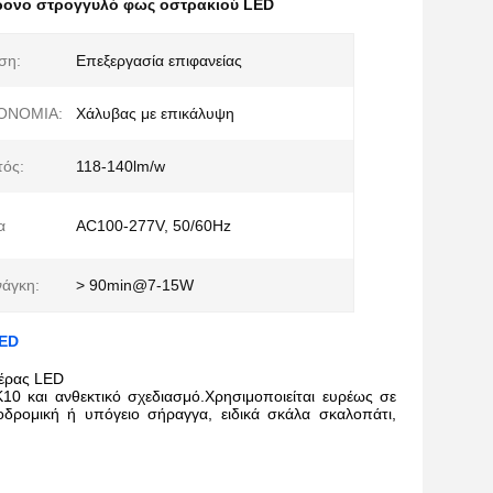
ρονο στρογγυλό φως οστρακιού LED
ση:
Επεξεργασία επιφανείας
ΟΝΟΜΙΑ:
Χάλυβας με επικάλυψη
ός:
118-140lm/w
α
AC100-277V, 50/60Hz
νάγκη:
> 90min@7-15W
LED
τέρας LED
10 και ανθεκτικό σχεδιασμό.Χρησιμοποιείται ευρέως σε
δρομική ή υπόγειο σήραγγα, ειδικά σκάλα σκαλοπάτι,