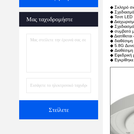
◆ Σκληρό σι
◆ Σχεδιασμό
◆ Τσιπ LED 
Μας ταχυδρομήστε
◆ Διαχωρισμ
◆ Σχεδιασμό
◆ συμβατό μ
◆ Διατίθεται
◆ διαθέσιμη
◆ 5.8G Δυνα
◆ Διαθέσιμη 
◆ Εφεδρική 
◆ Εγκρίθηκ
Στείλετε