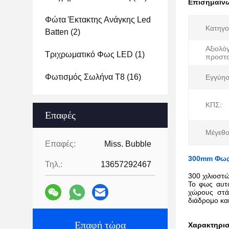
Επισημαίν
Φώτα Έκτακτης Ανάγκης Led
Κατηγο
Batten
(2)
Αξιολό
Τριχρωματικό Φως LED
(1)
προστα
Φωτισμός Σωλήνα T8
(16)
Εγγύησ
ΚΠΣ:
Επαφές
Μέγεθο
Επαφές:
Miss. Bubble
300mm Φως
Τηλ.:
13657292467
300 χιλιοστ
Το φως αυτό
χώρους στάθ
διάδρομο και
Επαφή τώρα
Χαρακτηρισ