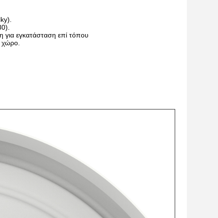
ky).
0).
η για εγκατάσταση επί τόπου
 χώρο.