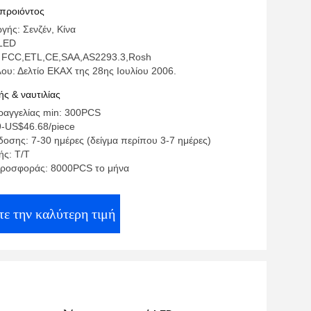
 προιόντος
γής: Σενζέν, Κίνα
LED
: FCC,ETL,CE,SAA,AS2293.3,Rosh
ου: Δελτίο ΕΚΑΧ της 28ης Ιουλίου 2006.
ς & ναυτιλίας
αγγελίας min: 300PCS
9-US$46.68/piece
οσης: 7-30 ημέρες (δείγμα περίπου 3-7 ημέρες)
ς: Τ/Τ
προσφοράς: 8000PCS το μήνα
ε την καλύτερη τιμή