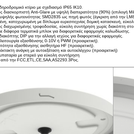
δηροδρομικό κτίριο με σχεδιασμό IP65 IK10.
ς διασκορπιστή Anti-Glare με υψηλή διαπερατότητα (90%) (επιλογή Mil
υψηλής φωτεινότητας SMD2835 ως πηγή φωτός (έγκριση από την LM8
ένη, κατοχυρωμένη με δίπλωμα ευρεσιτεχνίας δομική κατασκευή, εύκολ
ς διαχωρισμένης τροφοδοσίας, εύκολη συντήρηση χωρίς διακόπτη στο
ε διάφορα τερματικά μπλοκ για διαφορετικές εφαρμογές καλωδίωσης.
 διακόπτης DIP για την αλλαγή ισχύος για διαφορετικές εφαρμογές.
 λειτουργία εξασθένισης 0-10V ή PWM (προαιρετική).
τότητα εξασθένησης αισθητήρα HF (προαιρετική).
έκτακτη ανάγκη με αυτοεξέταση και αυτοελέγχου (προαιρετική)
μπαταρία με στερεό για εύκολη συντήρηση
ε από την FCC,ETL,CE,SAA,AS2293.3Ρος.