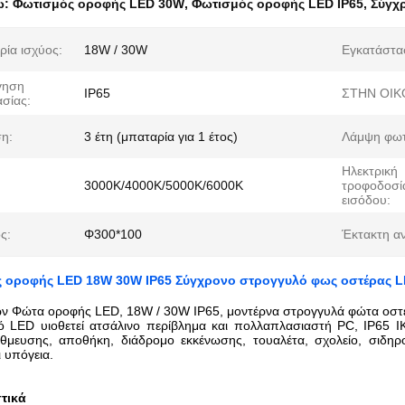
ω:
Φωτισμός οροφής LED 30W
,
Φωτισμός οροφής LED IP65
,
Σύγχ
ρία ισχύος:
18W / 30W
Εγκατάστα
γηση
IP65
ΣΤΗΝ ΟΙΚ
σίας:
η:
3 έτη (μπαταρία για 1 έτος)
Λάμψη φωτ
Ηλεκτρική
3000K/4000K/5000K/6000K
τροφοδοσί
εισόδου:
ς:
Φ300*100
Έκτακτη α
 οροφής LED 18W 30W IP65 Σύγχρονο στρογγυλό φως οστέρας 
ών Φώτα οροφής LED, 18W / 30W IP65, μοντέρνα στρογγυλά φώτα οσ
 LED υιοθετεί ατσάλινο περίβλημα και πολλαπλασιαστή PC, IP65 IK
μευσης, αποθήκη, διάδρομο εκκένωσης, τουαλέτα, σχολείο, σιδηρο
 υπόγεια.
τικά