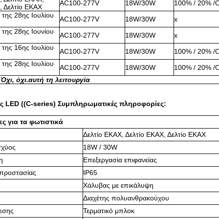
AC100-277V
18W/30W
100% / 20% /
, Δελτίο ΕΚΑΧ
 της 28ης Ιουλίου
AC100-277V
18W/30W
x
 της 28ης Ιουνίου
AC100-277V
18W/30W
x
 της 16ης Ιουλίου
AC100-277V
18W/30W
100% / 20% /
 της 28ης Ιουλίου
AC100-277V
18W/30W
100% / 20% /
 Όχι, όχι.
αυτή τη λειτουργία
 LED ((C-series) Συμπληρωματικές πληροφορίες:
ς για τα φωτιστικά
Δελτίο ΕΚΑΧ, Δελτίο ΕΚΑΧ, Δελτίο ΕΚΑΧ
σχύος
18W / 30W
η
Επεξεργασία επιφανείας
 προστασίας
IP65
Χάλυβας με επικάλυψη
Διαχέτης πολυανθρακούχου
εσης
Τερματικό μπλοκ